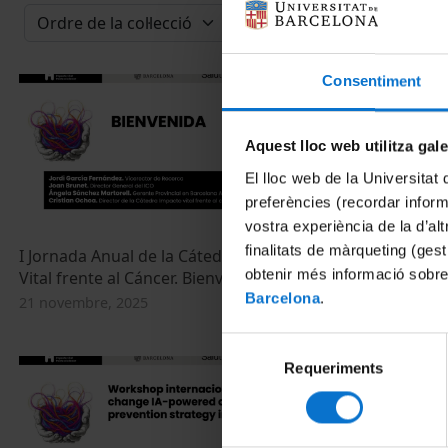
Consentiment
Aquest lloc web utilitza gal
El lloc web de la Universitat 
preferències (recordar infor
vostra experiència de la d’al
finalitats de màrqueting (gest
I Jornada Anual de la Cátedra Impacto
La persona y 
obtenir més informació sobre
Vital frente al Cáncer. Bienvenida
Lo diferente
generacional
Barcelona
.
21 novembre, 2025
21 novembre, 
Selecció
Requeriments
de
consentiment