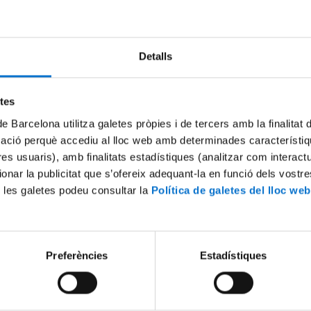
Detalls
etes
de Barcelona utilitza galetes pròpies i de tercers amb la finalitat
mació perquè accediu al lloc web amb determinades característiq
tres usuaris), amb finalitats estadístiques (analitzar com interac
ionar la publicitat que s’ofereix adequant-la en funció dels vostr
el cuidado del profesional:
Valor humano: Impacto vital 
 les galetes podeu consultar la
Política de galetes del lloc web
 y lo común en el debate
cáncer desde la Psicooncolo
21 novembre, 2025
2025
Preferències
Estadístiques