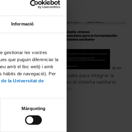
Informació
 de gestionar les vostres
ues que puguin diferenciar la
tueu amb el lloc web) i amb
es hàbits de navegació). Per
frente al
Claves psicosociales para integrar la
 de la Universitat de
gía
humanización en el sistema sanitario
21 novembre, 2025
Màrqueting