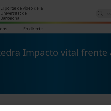
Vés al contingut
El portal de vídeo de la
Universitat de
Barcelona
ions
En directe
tedra Impacto vital frente 