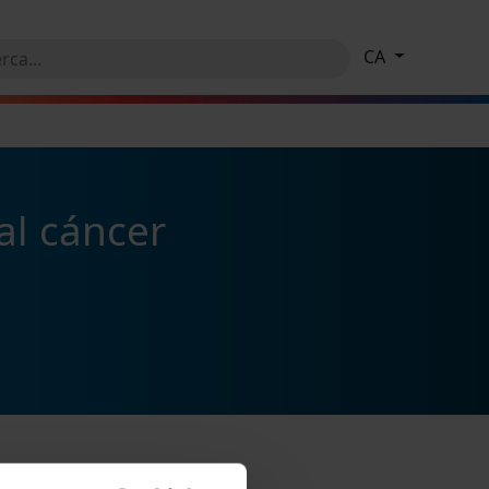
CA
al cáncer