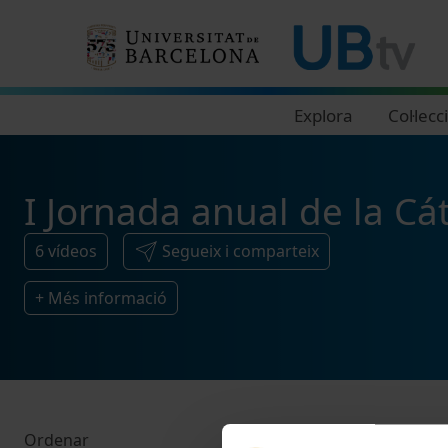
Navegació principal
Explora
Col·lecc
I Jornada anual de la Cá
6
vídeos
Segueix i comparteix
+ Més informació
Ordenar