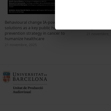
Behavioural change IA-powered digital
Resum de la 
solutions as a key public health
Impacto Vital
prevention strategy in cancer to
21 novembre, 
humanize healthcare
21 novembre, 2025