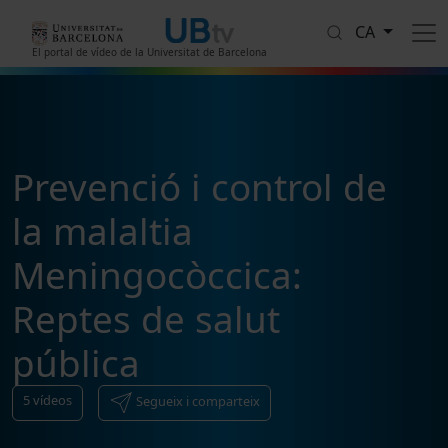
Vés al contingut
CA
El portal de vídeo de la Universitat de Barcelona
Prevenció i control de
la malaltia
Meningocòccica:
Reptes de salut
pública
5
vídeos
Segueix i comparteix