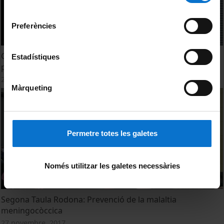
Universitat de Barcelona
.
consentiment
Preferències
Conferència: The UK meningococcal immunization
Estadístiques
program. Dr. Shamez Ladhani
27 novembre, 2017
Màrqueting
Permetre totes les galetes
Només utilitzar les galetes necessàries
Segona Taula Rodona: Prevenció de la malaltia
meningocòccica
27 novembre, 2017