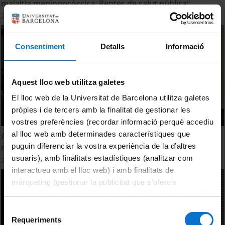
malaltia meningocòccica: Reptes de salut pública"
23 novembre, 2017
Consentiment
Detalls
Informació
Aquest lloc web utilitza galetes
El lloc web de la Universitat de Barcelona utilitza galetes
pròpies i de tercers amb la finalitat de gestionar les
vostres preferències (recordar informació perquè accediu
al lloc web amb determinades característiques que
Primera Taula Rodona: Vigilància epidemiològica de la
puguin diferenciar la vostra experiència de la d’altres
malaltia meningocòccica
usuaris), amb finalitats estadístiques (analitzar com
27 novembre, 2017
interactueu amb el lloc web) i amb finalitats de
màrqueting (gestionar la publicitat que s’ofereix
adequant-la en funció dels vostres hàbits de navegació).
Per obtenir més informació sobre les galetes podeu
Selecció
consultar la
Política de galetes del lloc web de la
Requeriments
de