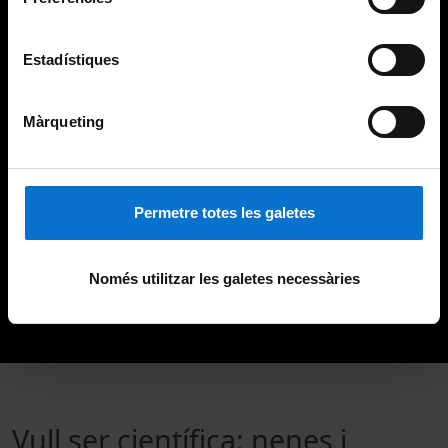
Estadístiques
Màrqueting
Permetre totes les galetes
Només utilitzar les galetes necessàries
Vull ser científica: nenes i