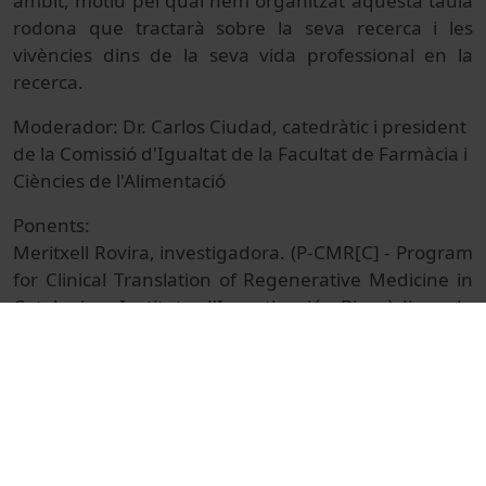
àmbit, motiu pel qual hem organitzat aquesta taula
rodona que tractarà sobre la seva recerca i les
vivències dins de la seva vida professional en la
recerca.
Moderador: Dr. Carlos Ciudad, catedràtic i president
de la Comissió d'Igualtat de la Facultat de Farmàcia i
Ciències de l'Alimentació
Ponents:
Meritxell Rovira, investigadora.
(
P-CMR[C] -
Program
for
Clinical
Translation
of
Regenerative
Medicine
in
Catalonia
. Institut d'Investigació Biomèdica de
Bellvitge
Anna Puig, professora de la Facultat de
Matemàtiques i Informàtica. UB
Núria
Salan
, professora del Departament de Ciència
dels materials i Enginyeria metal·lúrgica. UPC
Irene Ferri, investigadora Facultat de Física. UB