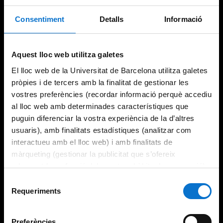
Consentiment
Detalls
Informació
Try again
Aquest lloc web utilitza galetes
El lloc web de la Universitat de Barcelona utilitza galetes
pròpies i de tercers amb la finalitat de gestionar les
vostres preferències (recordar informació perquè accediu
al lloc web amb determinades característiques que
puguin diferenciar la vostra experiència de la d’altres
usuaris), amb finalitats estadístiques (analitzar com
interactueu amb el lloc web) i amb finalitats de
màrqueting (gestionar la publicitat que s’ofereix
adequant-la en funció dels vostres hàbits de navegació).
Per obtenir més informació sobre les galetes podeu
Selecció
consultar la
Política de galetes del lloc web de la
Requeriments
de
Universitat de Barcelona
.
consentiment
Preferències