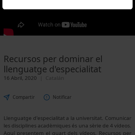
Recursos per dominar el
llenguatge d'especialitat
16 Abril, 2020
Catalán
Compartir
Notificar
Llenguatge d'especialitat a la universitat. Comunicar
les disciplines acadèmiques és una sèrie de 4 vídeos.
Aquí presentem el quart dels vídeos, Recursos per