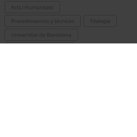
Arts i Humanitats
Procedimientos y técnicas
Filologia
Universitat de Barcelona
llengües d'especialitzat
Universitat de Barcelona. Serveis Lingüístics
Vídeos relacionados