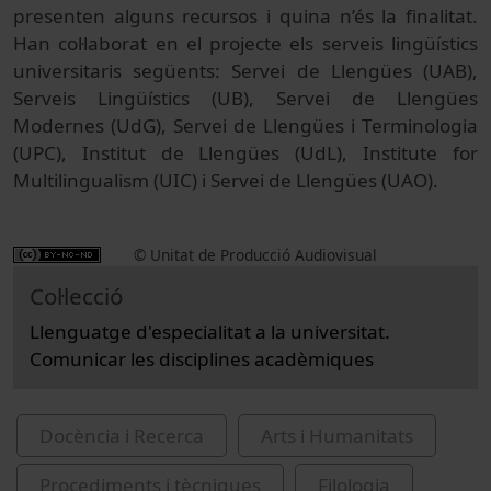
presenten alguns recursos i quina n’és la finalitat.
Han col·laborat en el projecte els serveis lingüístics
universitaris següents: Servei de Llengües (UAB),
Serveis Lingüístics (UB), Servei de Llengües
Modernes (UdG), Servei de Llengües i Terminologia
(UPC), Institut de Llengües (UdL), Institute for
Multilingualism (UIC) i Servei de Llengües (UAO).
© Unitat de Producció Audiovisual
Col·lecció
Llenguatge d'especialitat a la universitat.
Comunicar les disciplines acadèmiques
Docència i Recerca
Arts i Humanitats
Procediments i tècniques
Filologia