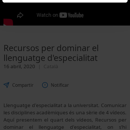
Recursos per dominar el
llenguatge d'especialitat
16 abril, 2020
Català
Compartir
Notificar
Llenguatge d'especialitat a la universitat. Comunicar
les disciplines acadèmiques és una sèrie de 4 vídeos.
Aquí presentem el quart dels vídeos, Recursos per
dominar el llenguatge d'especialitat, on s’hi