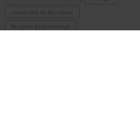
Universitat de Barcelona
llengües d'especialitzat
Universitat de Barcelona. Serveis Lingüístics
Vídeos relacionats