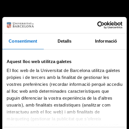
Consentiment
Detalls
Informació
Aquest lloc web utilitza galetes
El lloc web de la Universitat de Barcelona utilitza galetes
pròpies i de tercers amb la finalitat de gestionar les
vostres preferències (recordar informació perquè accediu
al lloc web amb determinades característiques que
puguin diferenciar la vostra experiència de la d’altres
usuaris), amb finalitats estadístiques (analitzar com
interactueu amb el lloc web) i amb finalitats de
màrqueting (gestionar la publicitat que s’ofereix
adequant-la en funció dels vostres hàbits de navegació).