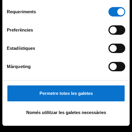
Per obtenir més informació sobre les galetes podeu
Selecció
consultar la
Política de galetes del lloc web de la
Requeriments
de
Universitat de Barcelona
.
consentiment
Preferències
Estadístiques
Màrqueting
Permetre totes les galetes
Només utilitzar les galetes necessàries