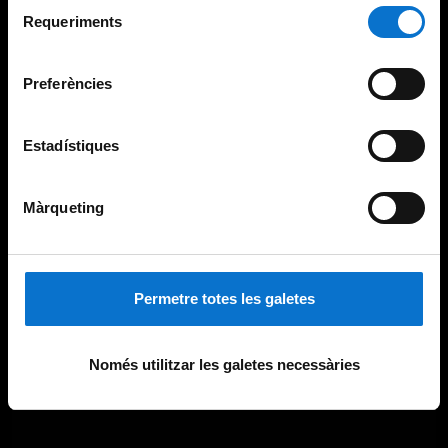
Selecció
consultar la
Política de galetes del lloc web de la
Requeriments
de
Universitat de Barcelona
.
consentiment
Preferències
Estadístiques
Màrqueting
Permetre totes les galetes
Només utilitzar les galetes necessàries