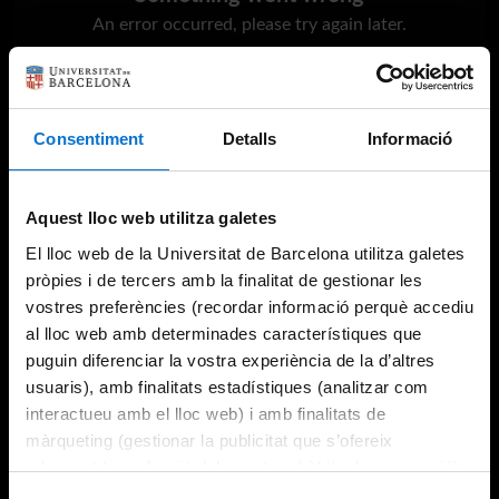
An error occurred, please try again later.
Try again
Consentiment
Detalls
Informació
Aquest lloc web utilitza galetes
El lloc web de la Universitat de Barcelona utilitza galetes
pròpies i de tercers amb la finalitat de gestionar les
vostres preferències (recordar informació perquè accediu
al lloc web amb determinades característiques que
puguin diferenciar la vostra experiència de la d’altres
usuaris), amb finalitats estadístiques (analitzar com
interactueu amb el lloc web) i amb finalitats de
màrqueting (gestionar la publicitat que s’ofereix
adequant-la en funció dels vostres hàbits de navegació).
Per obtenir més informació sobre les galetes podeu