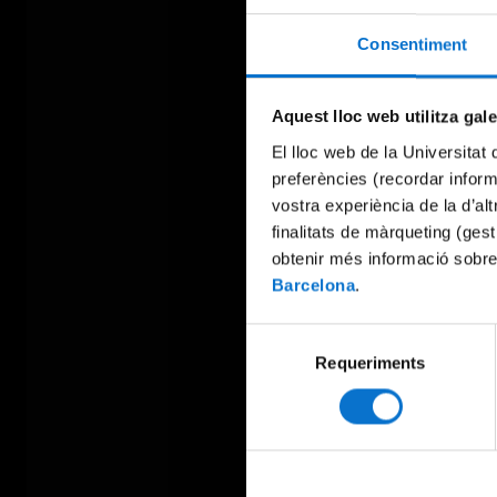
Consentiment
Aquest lloc web utilitza gal
El lloc web de la Universitat 
preferències (recordar infor
vostra experiència de la d’al
finalitats de màrqueting (gest
obtenir més informació sobre
Barcelona
.
Selecció
Requeriments
de
consentiment