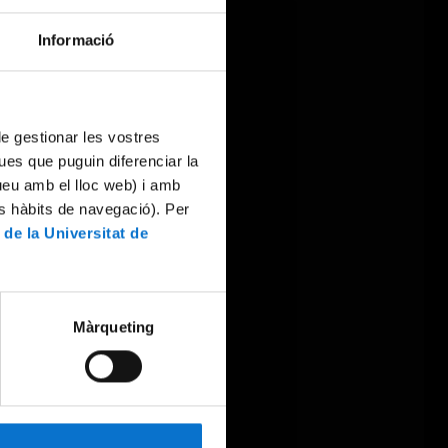
Informació
 de gestionar les vostres
ues que puguin diferenciar la
tueu amb el lloc web) i amb
es hàbits de navegació). Per
 de la Universitat de
Màrqueting