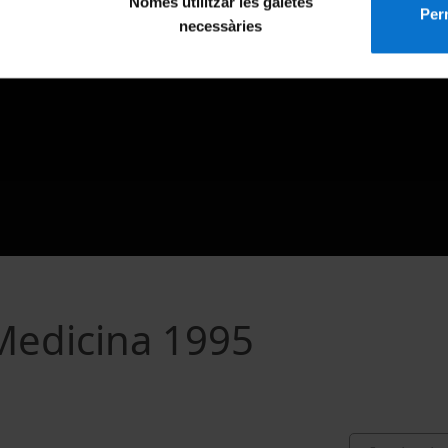
Només utilitzar les galetes
Perm
necessàries
Medicina 1995