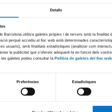
Detalls
Try again
etes
de Barcelona utilitza galetes pròpies i de tercers amb la finalitat
mació perquè accediu al lloc web amb determinades característiq
tres usuaris), amb finalitats estadístiques (analitzar com interac
ionar la publicitat que s’ofereix adequant-la en funció dels vostr
 les galetes podeu consultar la
Política de galetes del lloc web
Preferències
Estadístiques