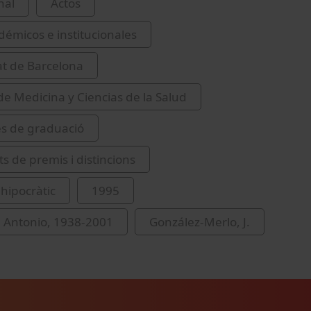
nal
Actos
démicos e institucionales
at de Barcelona
de Medicina y Ciencias de la Salud
s de graduació
s de premis i distincions
hipocràtic
1995
 Antonio, 1938-2001
González-Merlo, J.