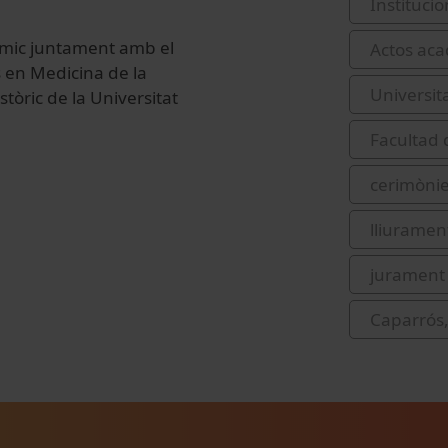
Institucio
dèmic juntament amb el
Actos aca
s en Medicina de la
Universit
stòric de la Universitat
Facultad 
cerimònie
lliurament
jurament 
Caparrós,