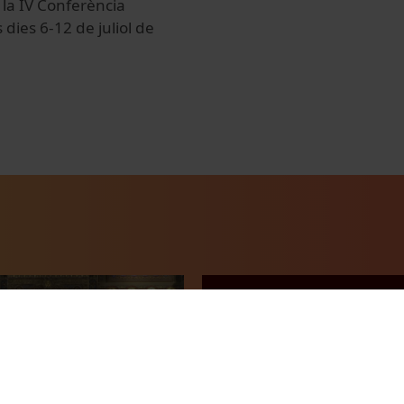
 la IV Conferència
dies 6-12 de juliol de