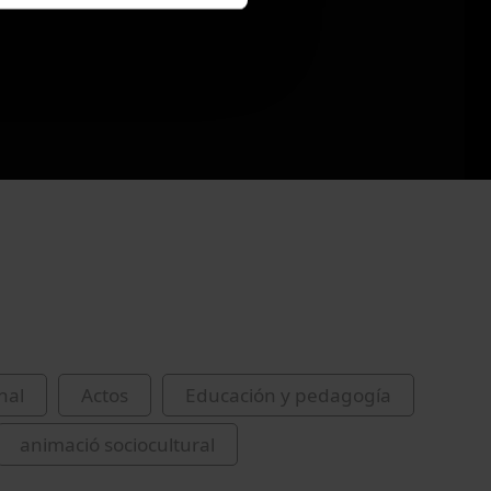
nal
Actos
Educación y pedagogía
animació sociocultural