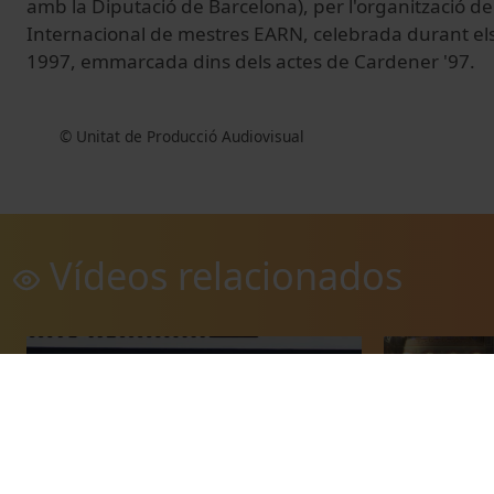
amb la Diputació de Barcelona), per l'organització de
Internacional de mestres EARN, celebrada durant els 
1997, emmarcada dins dels actes de Cardener '97.
© Unitat de Producció Audiovisual
Vídeos relacionados