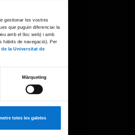
 de gestionar les vostres
ues que puguin diferenciar la
tueu amb el lloc web) i amb
es hàbits de navegació). Per
 de la Universitat de
Màrqueting
etre totes les galetes