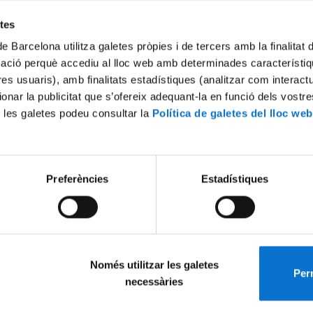
Try again
etes
de Barcelona utilitza galetes pròpies i de tercers amb la finalitat
mació perquè accediu al lloc web amb determinades característiq
tres usuaris), amb finalitats estadístiques (analitzar com interac
ionar la publicitat que s’ofereix adequant-la en funció dels vostr
 les galetes podeu consultar la
Política de galetes del lloc web
Preferències
Estadístiques
Només utilitzar les galetes
Perm
necessàries