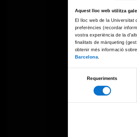
Aquest lloc web utilitza gal
El lloc web de la Universitat 
preferències (recordar infor
vostra experiència de la d’al
finalitats de màrqueting (gest
obtenir més informació sobre
Barcelona
.
Selecció
Requeriments
de
consentiment