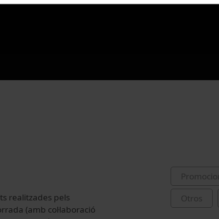
Promocio
ts realitzades pels
Otros
orrada (amb col·laboració