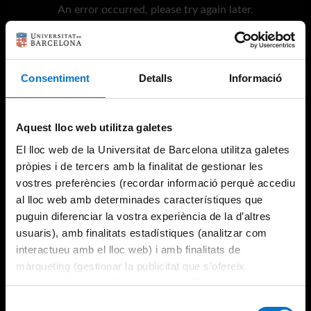
An error occurred, please try again later.
Try again
Consentiment
Detalls
Informació
Aquest lloc web utilitza galetes
El lloc web de la Universitat de Barcelona utilitza galetes
pròpies i de tercers amb la finalitat de gestionar les
vostres preferències (recordar informació perquè accediu
al lloc web amb determinades característiques que
puguin diferenciar la vostra experiència de la d’altres
usuaris), amb finalitats estadístiques (analitzar com
interactueu amb el lloc web) i amb finalitats de
màrqueting (gestionar la publicitat que s’ofereix
adequant-la en funció dels vostres hàbits de navegació).
Per obtenir més informació sobre les galetes podeu
Selecció