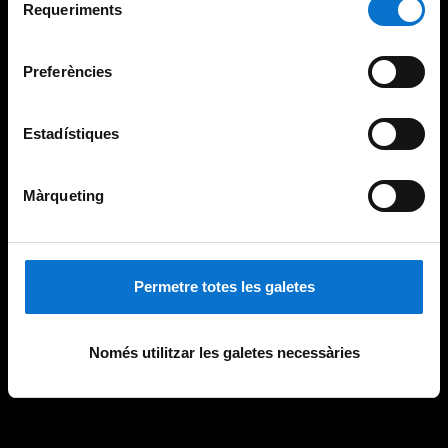
consultar la
Política de galetes del lloc web de la
Requeriments
de
Universitat de Barcelona
.
consentiment
Preferències
Estadístiques
Màrqueting
Permetre totes les galetes
Només utilitzar les galetes necessàries