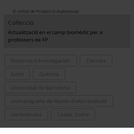
© Unitat de Producció Audiovisual
Col·lecció
Actualització en el camp biomédic per a
professors de FP
Docencia e Investigación
Ciències
Actos
Química
Universitat de Barcelona
cromatografia de líquids d'alta resolució
conferències
Casals, Isidre