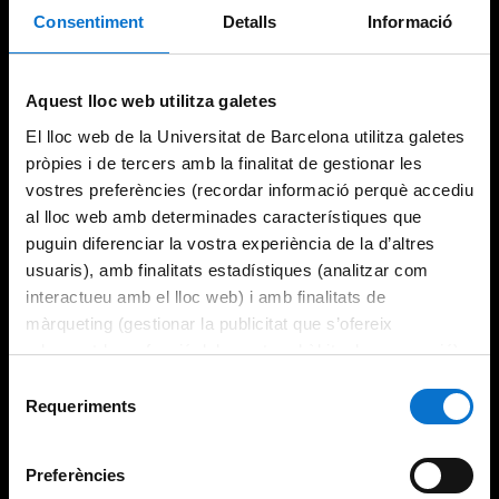
Consentiment
Detalls
Informació
Aquest lloc web utilitza galetes
El lloc web de la Universitat de Barcelona utilitza galetes
pròpies i de tercers amb la finalitat de gestionar les
vostres preferències (recordar informació perquè accediu
al lloc web amb determinades característiques que
puguin diferenciar la vostra experiència de la d’altres
usuaris), amb finalitats estadístiques (analitzar com
interactueu amb el lloc web) i amb finalitats de
màrqueting (gestionar la publicitat que s’ofereix
adequant-la en funció dels vostres hàbits de navegació).
Per obtenir més informació sobre les galetes podeu
Selecció
consultar la
Política de galetes del lloc web de la
Requeriments
de
Universitat de Barcelona
.
consentiment
Preferències