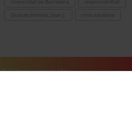
Universitat de Barcelona
responsabilitat
Queralt Jiménez, Joan J.
crisis sanitària
Vídeos relacionados