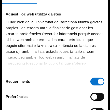
Aquest lloc web utilitza galetes
El lloc web de la Universitat de Barcelona utilitza galetes
pròpies i de tercers amb la finalitat de gestionar les
vostres preferències (recordar informació perquè accediu
al lloc web amb determinades característiques que
puguin diferenciar la vostra experiència de la d’altres
usuaris), amb finalitats estadístiques (analitzar com
interactueu amb el lloc web) i amb finalitats de
màrqueting (gestionar la publicitat que s’ofereix
adequant-la en funció dels vostres hàbits de navegació).
Per obtenir més informació sobre les galetes podeu
Selecció
consultar la
Política de galetes del lloc web de la
Requeriments
de
Universitat de Barcelona
.
consentiment
Preferències