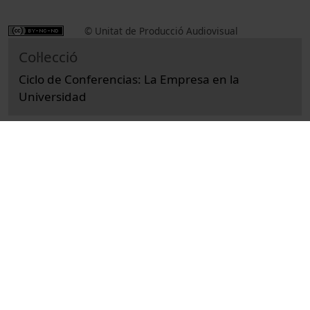
© Unitat de Producció Audiovisual
Col·lecció
Ciclo de Conferencias: La Empresa en la
Universidad
Docencia e Investigación
Ciències Socials i Jurídiques
Actos
Economía y empresa
Universitat de Barcelona
Facultad de Economía y Empresa
Lloreda, Josep Maria
màrqueting