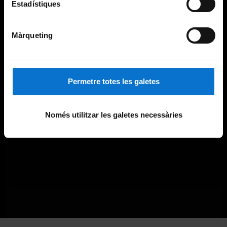
Estadístiques
Màrqueting
Permetre totes les galetes
Només utilitzar les galetes necessàries