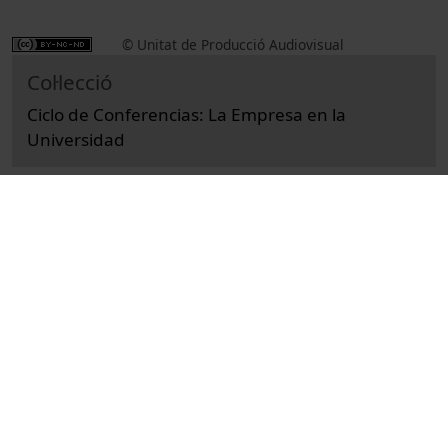
© Unitat de Producció Audiovisual
Col·lecció
Ciclo de Conferencias: La Empresa en la
Universidad
Docència i Recerca
Ciències Socials i Jurídiques
Actes
Economia i empresa
Universitat de Barcelona
Facultat de d'Economia i Empresa
Lloreda, Josep Maria
màrqueting