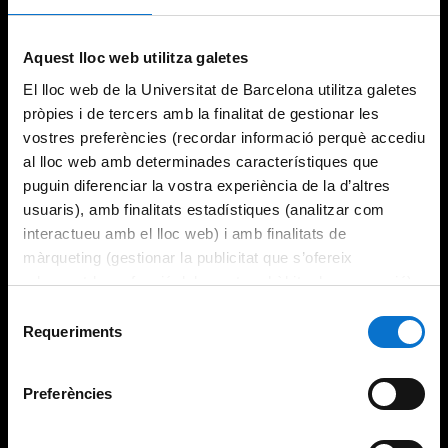
Aquest lloc web utilitza galetes
El lloc web de la Universitat de Barcelona utilitza galetes
pròpies i de tercers amb la finalitat de gestionar les
vostres preferències (recordar informació perquè accediu
al lloc web amb determinades característiques que
puguin diferenciar la vostra experiència de la d’altres
usuaris), amb finalitats estadístiques (analitzar com
interactueu amb el lloc web) i amb finalitats de
màrqueting (gestionar la publicitat que s’ofereix
adequant-la en funció dels vostres hàbits de navegació).
Per obtenir més informació sobre les galetes podeu
Selecció
consultar la
Política de galetes del lloc web de la
Requeriments
de
Universitat de Barcelona
.
consentiment
Preferències