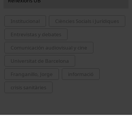
Reflexions UB
Institucional
Ciències Socials i Jurídiques
Entrevistas y debates
Comunicación audiovisual y cine
Universitat de Barcelona
Franganillo, Jorge
informació
crisis sanitàries