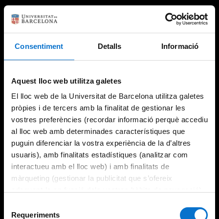
Consentiment
Detalls
Informació
Aquest lloc web utilitza galetes
El lloc web de la Universitat de Barcelona utilitza galetes
pròpies i de tercers amb la finalitat de gestionar les
vostres preferències (recordar informació perquè accediu
al lloc web amb determinades característiques que
puguin diferenciar la vostra experiència de la d’altres
usuaris), amb finalitats estadístiques (analitzar com
interactueu amb el lloc web) i amb finalitats de
màrqueting (gestionar la publicitat que s’ofereix
adequant-la en funció dels vostres hàbits de navegació).
Per obtenir més informació sobre les galetes podeu
Selecció
consultar la
Política de galetes del lloc web de la
Requeriments
de