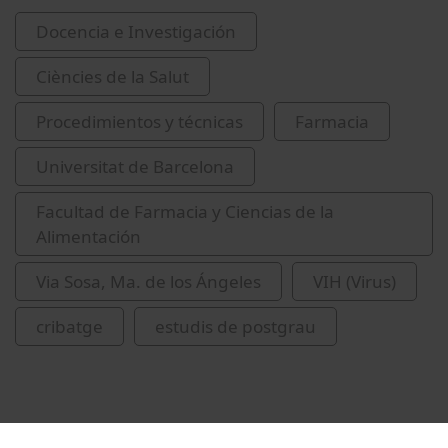
Docencia e Investigación
Ciències de la Salut
Procedimientos y técnicas
Farmacia
Universitat de Barcelona
Facultad de Farmacia y Ciencias de la
Alimentación
Via Sosa, Ma. de los Ángeles
VIH (Virus)
cribatge
estudis de postgrau