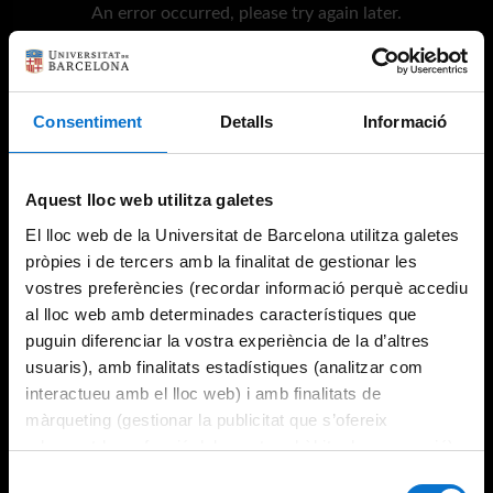
An error occurred, please try again later.
Try again
Consentiment
Detalls
Informació
Aquest lloc web utilitza galetes
El lloc web de la Universitat de Barcelona utilitza galetes
pròpies i de tercers amb la finalitat de gestionar les
vostres preferències (recordar informació perquè accediu
al lloc web amb determinades característiques que
puguin diferenciar la vostra experiència de la d’altres
usuaris), amb finalitats estadístiques (analitzar com
interactueu amb el lloc web) i amb finalitats de
màrqueting (gestionar la publicitat que s’ofereix
adequant-la en funció dels vostres hàbits de navegació).
Per obtenir més informació sobre les galetes podeu
Selecció