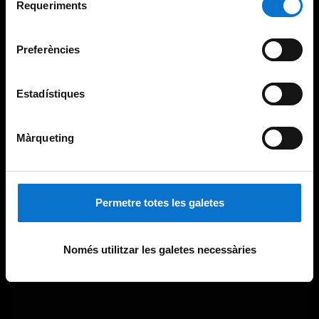
consultar la
Política de galetes del lloc web de la
Requeriments
de
Universitat de Barcelona
.
consentiment
Preferències
Estadístiques
Màrqueting
Permetre totes les galetes
Només utilitzar les galetes necessàries