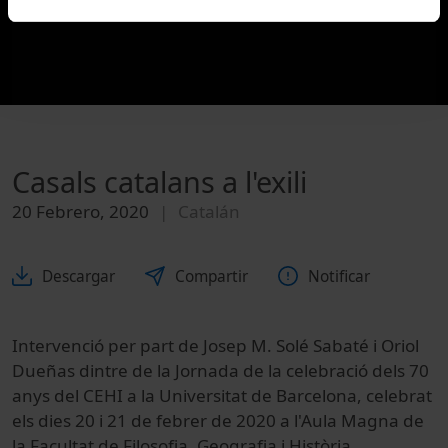
Casals catalans a l'exili
20 Febrero, 2020
Catalán
Descargar
Compartir
Notificar
Intervenció per part de Josep M. Solé Sabaté i Oriol
Dueñas dintre de la Jornada de la celebració dels 70
anys del CEHI a la Universitat de Barcelona, celebrat
els dies 20 i 21 de febrer de 2020 a l'Aula Magna de
la Facultat de Filosofia, Geografia i Història.