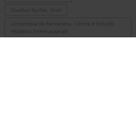
Dueñas Iturbe, Oriol
Universitat de Barcelona. Centre d'Estudis
Històrics Internacionals
exili
casals de joves
Vídeos relacionados