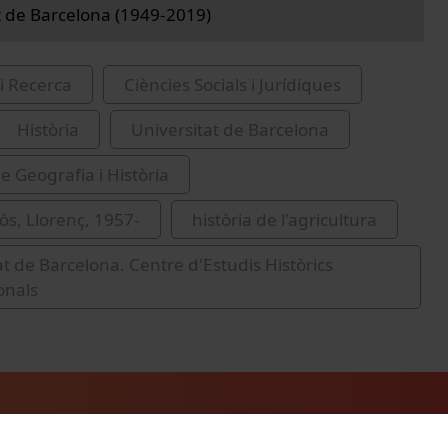
t de Barcelona (1949-2019)
i Recerca
Ciències Socials i Jurídiques
Història
Universitat de Barcelona
e Geografia i Història
lòs, Llorenç, 1957-
història de l'agricultura
at de Barcelona. Centre d'Estudis Històrics
onals