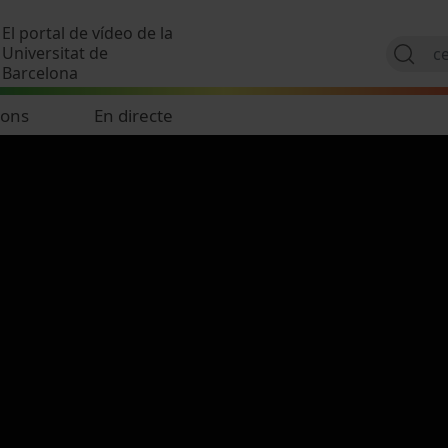
Vés al contingut
El portal de vídeo de la
Universitat de
Barcelona
ions
En directe