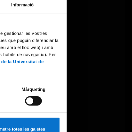
Informació
 de gestionar les vostres
ues que puguin diferenciar la
tueu amb el lloc web) i amb
es hàbits de navegació). Per
 de la Universitat de
Màrqueting
etre totes les galetes