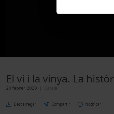
El vi i la vinya. La histò
20 febrer, 2020
Català
Descarregar
Compartir
Notificar