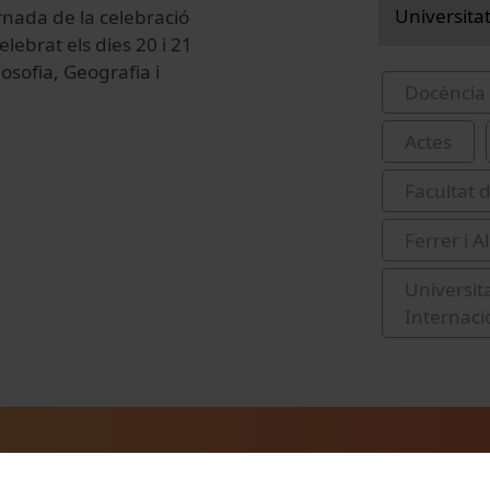
Universita
ornada de la celebració
lebrat els dies 20 i 21
osofia, Geografia i
Docència 
Actes
Facultat d
Ferrer i A
Universit
Internaci