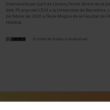
Intervenció per part de Llorenç Ferrer dintre de la J
dels 70 anys del CEHI a la Universitat de Barcelona, ce
de febrer de 2020 a l'Aula Magna de la Facultat de Fil
Història.
© Unitat de Producció Audiovisual
Vídeos relacionats