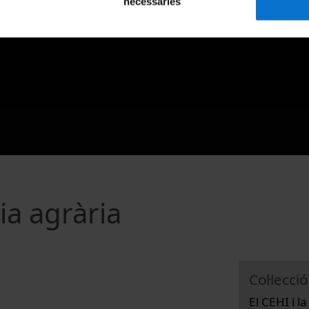
necessàries
ria agrària
Col·lecció
El CEHI i l