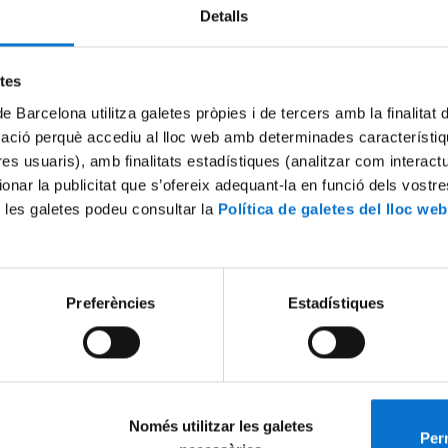
Detalls
Try again
etes
de Barcelona utilitza galetes pròpies i de tercers amb la finalitat
mació perquè accediu al lloc web amb determinades característiq
tres usuaris), amb finalitats estadístiques (analitzar com interac
ionar la publicitat que s’ofereix adequant-la en funció dels vostr
 les galetes podeu consultar la
Política de galetes del lloc web
Preferències
Estadístiques
Només utilitzar les galetes
Perm