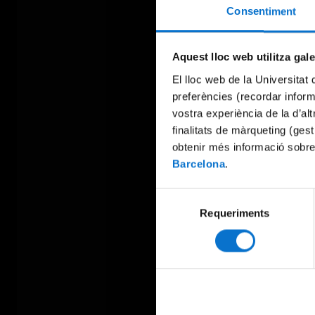
Consentiment
Aquest lloc web utilitza gal
El lloc web de la Universitat 
preferències (recordar infor
vostra experiència de la d’al
finalitats de màrqueting (gest
obtenir més informació sobre
Barcelona
.
Selecció
Requeriments
de
consentiment