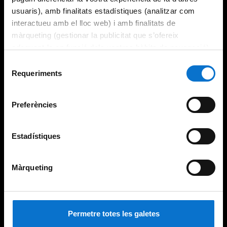
usuaris), amb finalitats estadístiques (analitzar com
interactueu amb el lloc web) i amb finalitats de
màrqueting (gestionar la publicitat que s’ofereix
adequant-la en funció dels vostres hàbits de navegació).
Per obtenir més informació sobre les galetes podeu
Selecció
consultar la
Política de galetes del lloc web de la
Requeriments
de
Universitat de Barcelona
.
consentiment
Preferències
Estadístiques
Màrqueting
Permetre totes les galetes