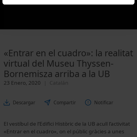
«Entrar en el cuadro»: la realitat
virtual del Museu Thyssen-
Bornemisza arriba a la UB
23 Enero, 2020
Catalán
Descargar
Compartir
Notificar
El vestíbul de l’Edifici Històric de la UB acull l’activitat
«Entrar en el cuadro», on el públic gràcies a unes