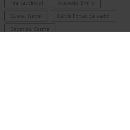
realitat virtual
Acevedo, Emilio
Buesa, Isabel
García Fortes, Salvador
Badenas, Carme
Vídeos relacionados