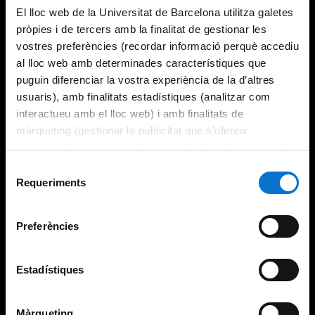
El lloc web de la Universitat de Barcelona utilitza galetes
pròpies i de tercers amb la finalitat de gestionar les
vostres preferències (recordar informació perquè accediu
al lloc web amb determinades característiques que
puguin diferenciar la vostra experiència de la d’altres
usuaris), amb finalitats estadístiques (analitzar com
interactueu amb el lloc web) i amb finalitats de
màrqueting (gestionar la publicitat que s’ofereix
adequant-la en funció dels vostres hàbits de navegació).
Per obtenir més informació sobre les galetes podeu
Selecció
consultar la
Política de galetes del lloc web de la
Requeriments
de
Universitat de Barcelona
.
consentiment
Preferències
Estadístiques
Màrqueting