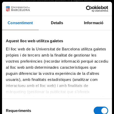
Consentiment
Detalls
Informació
Try again
Aquest lloc web utilitza galetes
El lloc web de la Universitat de Barcelona utilitza galetes
pròpies i de tercers amb la finalitat de gestionar les
vostres preferències (recordar informació perquè accediu
al lloc web amb determinades característiques que
puguin diferenciar la vostra experiència de la d’altres
usuaris), amb finalitats estadístiques (analitzar com
interactueu amb el lloc web) i amb finalitats de
màrqueting (gestionar la publicitat que s’ofereix
adequant-la en funció dels vostres hàbits de navegació).
Per obtenir més informació sobre les galetes podeu
Selecció
consultar la
Política de galetes del lloc web de la
Requeriments
de