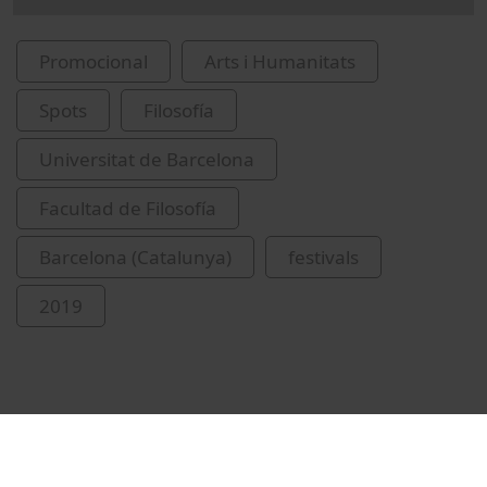
Promocional
Arts i Humanitats
Spots
Filosofía
Universitat de Barcelona
Facultad de Filosofía
Barcelona (Catalunya)
festivals
2019