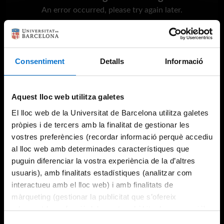
An error occurred, please try again later.
Try again
Consentiment
Detalls
Informació
Aquest lloc web utilitza galetes
El lloc web de la Universitat de Barcelona utilitza galetes
pròpies i de tercers amb la finalitat de gestionar les
vostres preferències (recordar informació perquè accediu
al lloc web amb determinades característiques que
puguin diferenciar la vostra experiència de la d’altres
usuaris), amb finalitats estadístiques (analitzar com
interactueu amb el lloc web) i amb finalitats de
màrqueting (gestionar la publicitat que s’ofereix
adequant-la en funció dels vostres hàbits de navegació).
Per obtenir més informació sobre les galetes podeu
Selecció