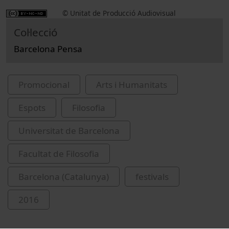
© Unitat de Producció Audiovisual
Col·lecció
Barcelona Pensa
Promocional
Arts i Humanitats
Espots
Filosofia
Universitat de Barcelona
Facultat de Filosofia
Barcelona (Catalunya)
festivals
2016