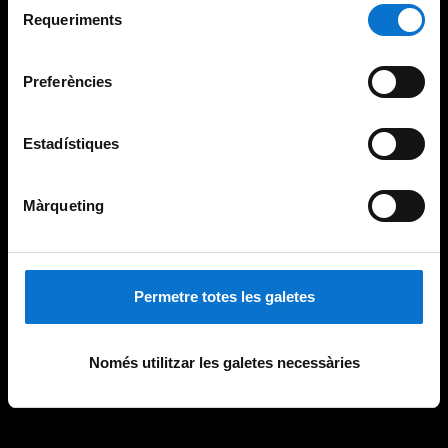
consultar la
Política de galetes del lloc web de la
Requeriments
de
Universitat de Barcelona
.
consentiment
Preferències
Estadístiques
Màrqueting
Permetre totes les galetes
Només utilitzar les galetes necessàries