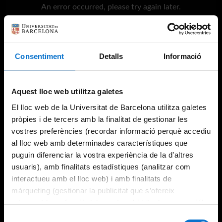
An error occurred, please try again later.
Try again
Consentiment
Detalls
Informació
Aquest lloc web utilitza galetes
El lloc web de la Universitat de Barcelona utilitza galetes
pròpies i de tercers amb la finalitat de gestionar les
vostres preferències (recordar informació perquè accediu
al lloc web amb determinades característiques que
puguin diferenciar la vostra experiència de la d’altres
usuaris), amb finalitats estadístiques (analitzar com
interactueu amb el lloc web) i amb finalitats de
màrqueting (gestionar la publicitat que s’ofereix
adequant-la en funció dels vostres hàbits de navegació).
Per obtenir més informació sobre les galetes podeu
Selecció