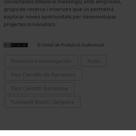
concertades (Bilateral meetings) amb empreses,
grups de recerca i inversors que us permetrà
explorar noves oportunitats per desenvolupar
projectes innovadors.
© Unitat de Producció Audiovisual
Docencia e Investigación
Actos
Parc Científic de Barcelona
Parc Científic Barcelona
Fundació Bosch i Gimpera