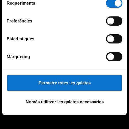
consultar la
Política de galetes del lloc web de la
Requeriments
de
Universitat de Barcelona
.
consentiment
Preferències
Estadístiques
Màrqueting
Permetre totes les galetes
Només utilitzar les galetes necessàries