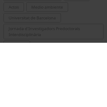
Actos
Medio ambiente
Universitat de Barcelona
Jornada d'Investigadors Predoctorals
Interdisciplinària
gravetat
Vídeos relacionados