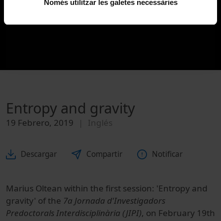
Només utilitzar les galetes necessàries
Entropy and gravity
19 Febrero, 2019
Inglés
Descargar
Compartir
Notificar
Marius Oltean within the first session: 'Entropy and
gravity' of the
7a Jornada d'Investigadors
Predoctorals Interdisciplinària (JIPI)
, on February 19th