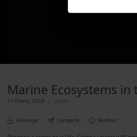
Marine Ecosystems in
17 Enero, 2019
Inglés
Descargar
Compartir
Notificar
Ponència a càrrec de la Dra. Cristina Linares (UB) din