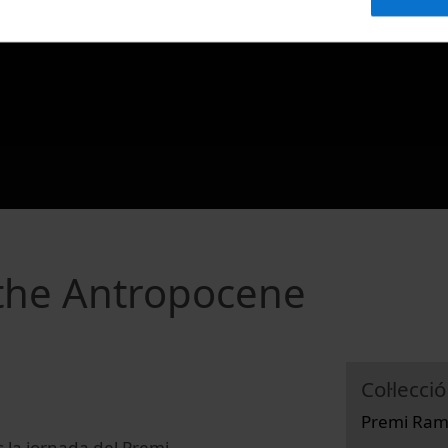
 the Antropocene
Col·lecció
Premi Ram
s la jornada del Premi