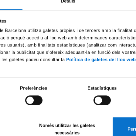
Detalls
Try again
etes
de Barcelona utilitza galetes pròpies i de tercers amb la finalitat
mació perquè accediu al lloc web amb determinades característiq
tres usuaris), amb finalitats estadístiques (analitzar com interac
ionar la publicitat que s’ofereix adequant-la en funció dels vostr
 les galetes podeu consultar la
Política de galetes del lloc web
Preferències
Estadístiques
Només utilitzar les galetes
Perm
necessàries