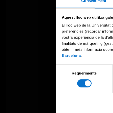
Consentiment
Aquest lloc web utilitza gal
El lloc web de la Universitat 
preferències (recordar infor
vostra experiència de la d’al
finalitats de màrqueting (gest
obtenir més informació sobre
Barcelona
.
Selecció
Requeriments
de
consentiment