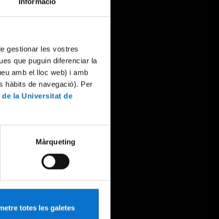
Informació
 de gestionar les vostres
ues que puguin diferenciar la
tueu amb el lloc web) i amb
es hàbits de navegació). Per
 de la Universitat de
Màrqueting
etre totes les galetes