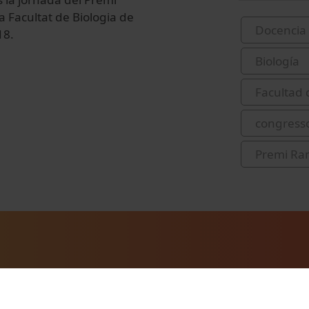
 Facultat de Biologia de
Docencia 
18.
Biología
Facultad 
congress
Premi Ra