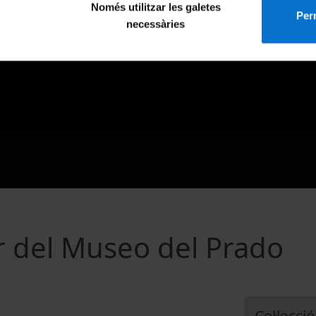
Només utilitzar les galetes
Perm
necessàries
r del Museo del Prado
Col·lecció