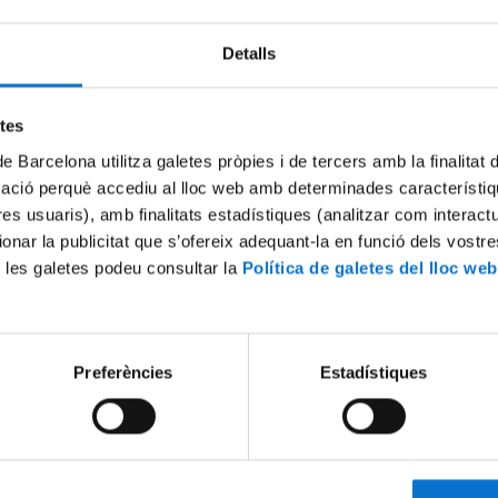
Detalls
Try again
etes
de Barcelona utilitza galetes pròpies i de tercers amb la finalitat
mació perquè accediu al lloc web amb determinades característiq
tres usuaris), amb finalitats estadístiques (analitzar com interac
ionar la publicitat que s’ofereix adequant-la en funció dels vostr
 les galetes podeu consultar la
Política de galetes del lloc web
Preferències
Estadístiques