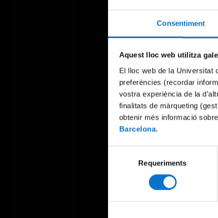
Consentiment
Aquest lloc web utilitza gal
El lloc web de la Universitat 
preferències (recordar infor
vostra experiència de la d’al
finalitats de màrqueting (gest
obtenir més informació sobre
Barcelona
.
Selecció
Requeriments
de
consentiment