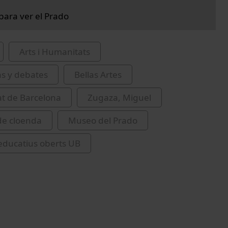
 para ver el Prado
Arts i Humanitats
as y debates
Bellas Artes
at de Barcelona
Zugaza, Miguel
de cloenda
Museo del Prado
educatius oberts UB