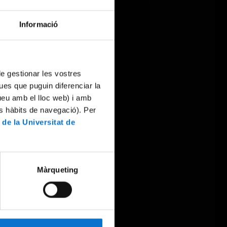
Informació
 de gestionar les vostres
ues que puguin diferenciar la
tueu amb el lloc web) i amb
es hàbits de navegació). Per
 de la Universitat de
Màrqueting