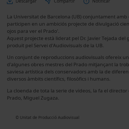
Descargar
Compartir
Notificar
La Universitat de Barcelona (UB) conjuntament amb 
participen en un ambiciós projecte de divulgació cientí
ojos para ver el Prado'.
Aquest projecte està liderat pel Dr. Javier Tejada del
produït pel Servei d'Audiovisuals de la UB.
Un conjunt de reproduccions audiovisuals ofereix un
d'algunes obres mestres del Prado mitjançant la trob
saviesa artística dels conservadors amb la de diferent
diversos àmbits científics, filosòfics i humans.
La cloenda de tota la serie de videos, la fa el directo
Prado, Miguel Zugaza.
© Unitat de Producció Audiovisual