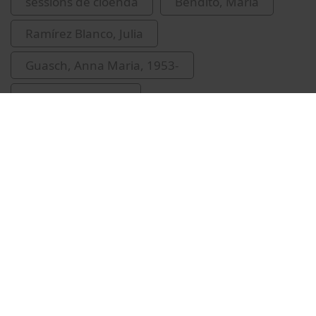
sessions de cloenda
Bendito, María
Ramírez Blanco, Julia
Guasch, Anna Maria, 1953-
Paola, Modesta di
Vídeos relacionados