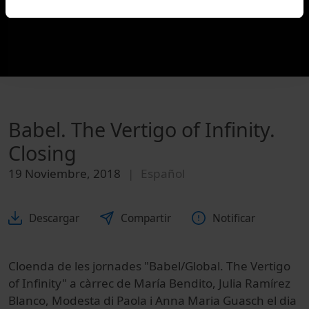
Babel. The Vertigo of Infinity.
Closing
19 Noviembre, 2018
Español
Descargar
Compartir
Notificar
Cloenda de les jornades "Babel/Global. The Vertigo
of Infinity" a càrrec de María Bendito, Julia Ramírez
Blanco, Modesta di Paola i Anna Maria Guasch el dia