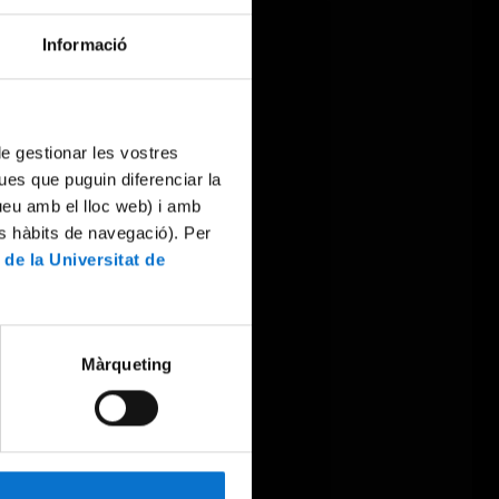
Informació
 de gestionar les vostres
ues que puguin diferenciar la
tueu amb el lloc web) i amb
es hàbits de navegació). Per
 de la Universitat de
Màrqueting