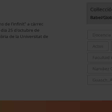
Col·lecció
Babel/Globa
 de l'infinit" a càrrec
 dia 25 d'octubre de
Docencia 
òria de la Universitat de
Actos
Facultad 
Narváez 
Guasch, 