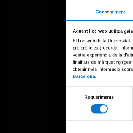
Consentiment
Aquest lloc web utilitza gal
El lloc web de la Universitat 
preferències (recordar infor
vostra experiència de la d’al
finalitats de màrqueting (gest
obtenir més informació sobre
Barcelona
.
Selecció
Requeriments
de
consentiment