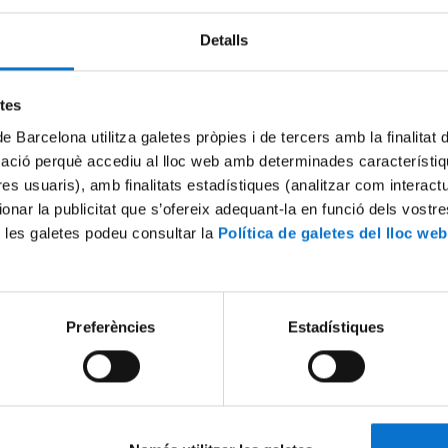
Detalls
Try again
etes
de Barcelona utilitza galetes pròpies i de tercers amb la finalitat
mació perquè accediu al lloc web amb determinades característiq
tres usuaris), amb finalitats estadístiques (analitzar com interac
ionar la publicitat que s’ofereix adequant-la en funció dels vostr
 les galetes podeu consultar la
Política de galetes del lloc web
Preferències
Estadístiques