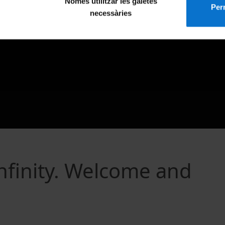
Només utilitzar les galetes
Perm
necessàries
Infinity. Welcome and