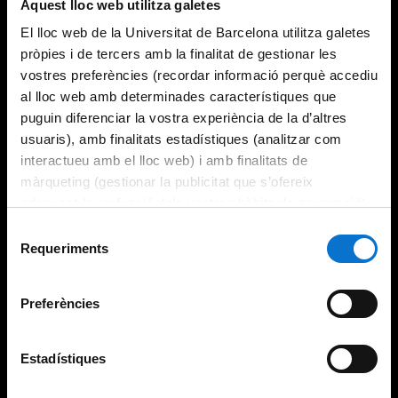
Aquest lloc web utilitza galetes
El lloc web de la Universitat de Barcelona utilitza galetes
pròpies i de tercers amb la finalitat de gestionar les
vostres preferències (recordar informació perquè accediu
al lloc web amb determinades característiques que
puguin diferenciar la vostra experiència de la d’altres
usuaris), amb finalitats estadístiques (analitzar com
interactueu amb el lloc web) i amb finalitats de
màrqueting (gestionar la publicitat que s’ofereix
adequant-la en funció dels vostres hàbits de navegació).
Per obtenir més informació sobre les galetes podeu
Selecció
consultar la
Política de galetes del lloc web de la
Requeriments
de
Universitat de Barcelona
.
consentiment
Preferències
Estadístiques