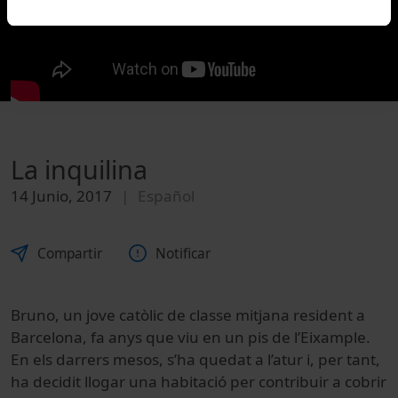
La inquilina
14 Junio, 2017
Español
Compartir
Notificar
Bruno, un jove catòlic de classe mitjana resident a
Barcelona, fa anys que viu en un pis de l’Eixample.
En els darrers mesos, s’ha quedat a l’atur i, per tant,
ha decidit llogar una habitació per contribuir a cobrir