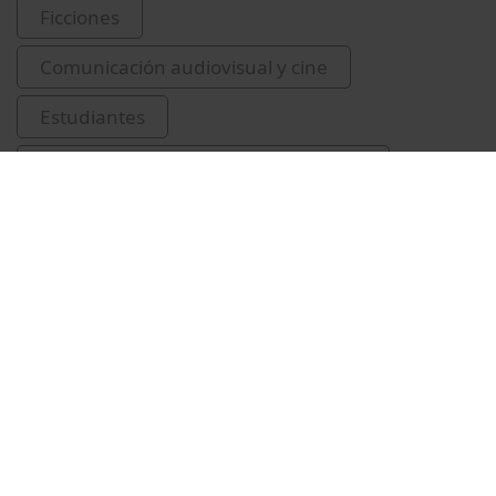
Ficciones
Comunicación audiovisual y cine
Estudiantes
Facultad de Filología y Comunicación
graucic
alumnes
curtmetratges
Vídeos relacionados