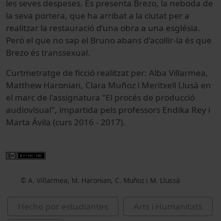
les seves despeses. Es presenta Brezo, la neboda de
la seva portera, que ha arribat a la ciutat per a
realitzar la restauració d’una obra a una església.
Però el que no sap el Bruno abans d’acollir-la és que
Brezo és transsexual.
Curtmetratge de ficció realitzat per: Alba Villarmea,
Matthew Haronian, Clara Muñoz i Meritxell Llusà en
el marc de l'assignatura "El procés de producció
audiovisual", impartida pels professors Endika Rey i
Marta Ávila (curs 2016 - 2017).
© A. Villarmea, M. Haronian, C. Muñoz i M. Llussà
Hecho por estudiantes
Arts i Humanitats