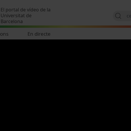
Vés al contingut
El portal de vídeo de la
Universitat de
Barcelona
ions
En directe