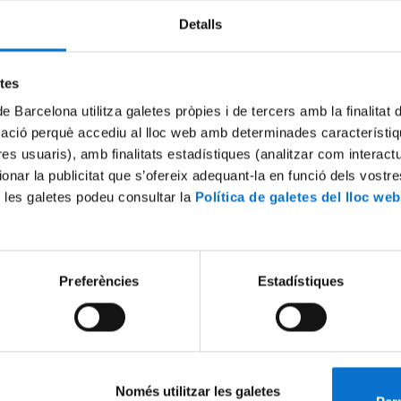
Detalls
etes
de Barcelona utilitza galetes pròpies i de tercers amb la finalitat
mació perquè accediu al lloc web amb determinades característiq
tres usuaris), amb finalitats estadístiques (analitzar com interac
ionar la publicitat que s’ofereix adequant-la en funció dels vostr
 les galetes podeu consultar la
Política de galetes del lloc web
Preferències
Estadístiques
Només utilitzar les galetes