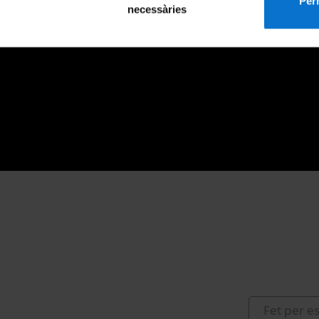
Perm
necessàries
Fet per e