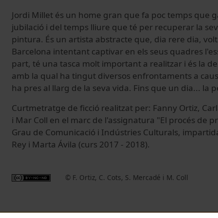
Jordi Millet és un home gran que fa poc temps que g
jubilació i del temps lliure que té per recuperar la se
pintura. És un artista abstracte que, dia rere dia, vol
Barcelona intentant captivar en els seus quadres l'ess
part, té una tasca molt important a realitzar i és la de
amb la qual ha tingut diversos enfrontaments a caus
ha pres al llarg de la seva vida. Fins que un dia... la 
Curtmetratge de ficció realitzat per: Fanny Ortiz, Ca
i Mar Coll en el marc de l'assignatura "El procés de p
Grau de Comunicació i Indústries Culturals, impartid
Rey i Marta Ávila (curs 2017 - 2018).
© F. Ortiz, C. Cots, S. Mercadé i M. Coll