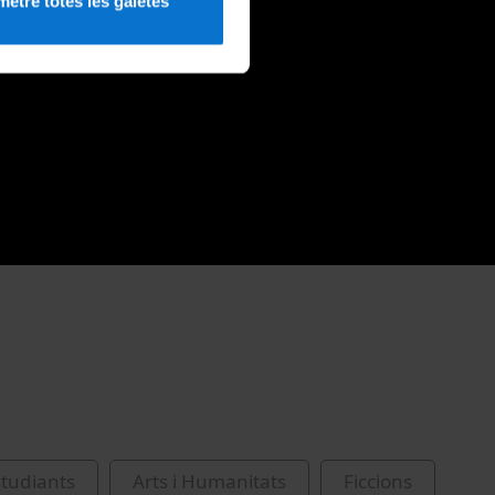
etre totes les galetes
studiants
Arts i Humanitats
Ficcions