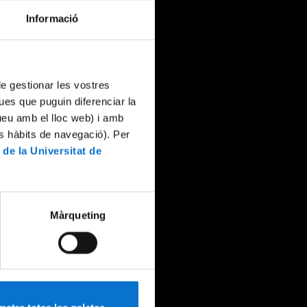
Informació
 de gestionar les vostres
ues que puguin diferenciar la
tueu amb el lloc web) i amb
es hàbits de navegació). Per
 de la Universitat de
Màrqueting