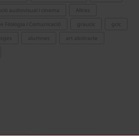
ió audiovisual i cinema
Altres
de Filologia i Comunicació
graucic
gcic
atges
alumnes
art abstracte