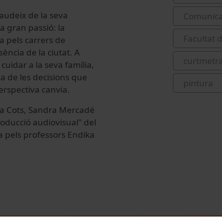
audeix de la seva
Comunicac
va gran passió: la
Facultat 
ta pels carrers de
ència de la ciutat. A
curtmetr
 cuidar a la seva família,
a de les decisions que
pintura
perspectiva canvia.
rla Cots, Sandra Mercadé
roducció audiovisual" del
a pels professors Endika