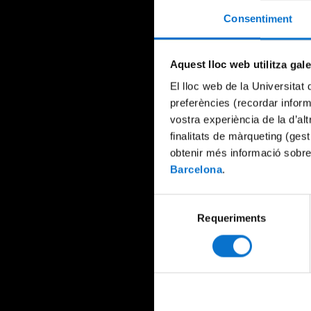
Consentiment
Aquest lloc web utilitza gal
El lloc web de la Universitat 
preferències (recordar infor
vostra experiència de la d’al
finalitats de màrqueting (gest
obtenir més informació sobre
Barcelona
.
Selecció
Requeriments
de
consentiment