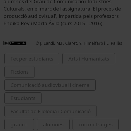
alumnes del Grau de Comunicació i Indústries
Culturals, en el marc de l'assignatura 'El procés de
producció audiovisual', impartida pels professors
Endika Rey i Marta Ávila (curs 2015 - 2016).
© J. Eandi, M.F. Claret, Y. Himelfarb i L. Pallàs
Fet per estudiants
Arts i Humanitats
Ficcions
Comunicació audiovisual i cinema
Estudiants
Facultat de Filologia i Comunicació
graucic
alumnes
curtmetratges