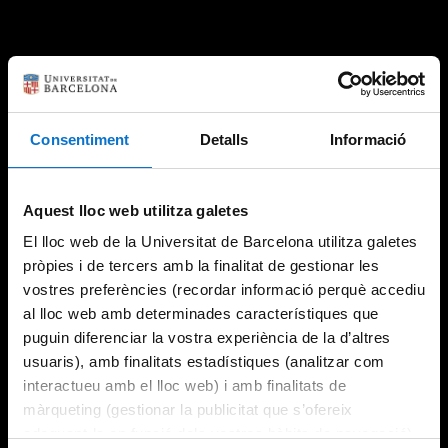
Consentiment
Detalls
Informació
Aquest lloc web utilitza galetes
El lloc web de la Universitat de Barcelona utilitza galetes
pròpies i de tercers amb la finalitat de gestionar les
vostres preferències (recordar informació perquè accediu
al lloc web amb determinades característiques que
puguin diferenciar la vostra experiència de la d’altres
usuaris), amb finalitats estadístiques (analitzar com
interactueu amb el lloc web) i amb finalitats de
màrqueting (gestionar la publicitat que s’ofereix
adequant-la en funció dels vostres hàbits de navegació).