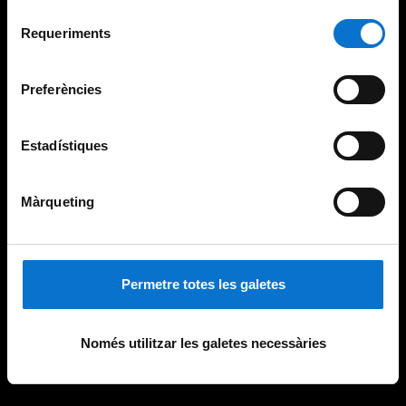
Per obtenir més informació sobre les galetes podeu
Selecció
consultar la
Política de galetes del lloc web de la
Requeriments
de
Universitat de Barcelona
.
consentiment
Preferències
Estadístiques
Màrqueting
Permetre totes les galetes
Només utilitzar les galetes necessàries