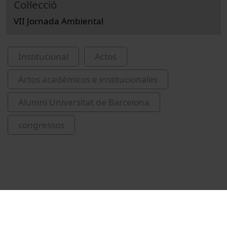
Col·lecció
VII Jornada Ambiental
Institucional
Actos
Actos académicos e institucionales
Alumni Universitat de Barcelona
congressos
Vídeos relacionados