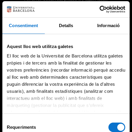
Consentiment
Detalls
Informació
Try again
Aquest lloc web utilitza galetes
El lloc web de la Universitat de Barcelona utilitza galetes
pròpies i de tercers amb la finalitat de gestionar les
vostres preferències (recordar informació perquè accediu
al lloc web amb determinades característiques que
puguin diferenciar la vostra experiència de la d’altres
usuaris), amb finalitats estadístiques (analitzar com
interactueu amb el lloc web) i amb finalitats de
màrqueting (gestionar la publicitat que s’ofereix
adequant-la en funció dels vostres hàbits de navegació).
Per obtenir més informació sobre les galetes podeu
Selecció
consultar la
Política de galetes del lloc web de la
Requeriments
de