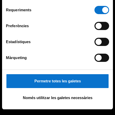
Per obtenir més informació sobre les galetes podeu
Selecció
consultar la
Política de galetes del lloc web de la
Requeriments
de
Universitat de Barcelona
.
consentiment
Preferències
Estadístiques
Màrqueting
Permetre totes les galetes
Només utilitzar les galetes necessàries