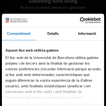
Something went wrong
An error occurred, please try again later.
Try again
Consentiment
Detalls
Informació
Aquest lloc web utilitza galetes
El lloc web de la Universitat de Barcelona utilitza galetes
pròpies i de tercers amb la finalitat de gestionar les
vostres preferències (recordar informació perquè accediu
al lloc web amb determinades característiques que
puguin diferenciar la vostra experiència de la d’altres
usuaris), amb finalitats estadístiques (analitzar com
interactueu amb el lloc web) i amb finalitats de
màrqueting (gestionar la publicitat que s’ofereix
adequant-la en funció dels vostres hàbits de navegació).