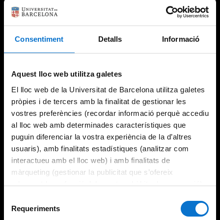
Consentiment
Detalls
Informació
Try again
Aquest lloc web utilitza galetes
El lloc web de la Universitat de Barcelona utilitza galetes
pròpies i de tercers amb la finalitat de gestionar les
vostres preferències (recordar informació perquè accediu
al lloc web amb determinades característiques que
puguin diferenciar la vostra experiència de la d’altres
usuaris), amb finalitats estadístiques (analitzar com
interactueu amb el lloc web) i amb finalitats de
màrqueting (gestionar la publicitat que s’ofereix
adequant-la en funció dels vostres hàbits de navegació).
Per obtenir més informació sobre les galetes podeu
Selecció
consultar la
Política de galetes del lloc web de la
Requeriments
de
Universitat de Barcelona
.