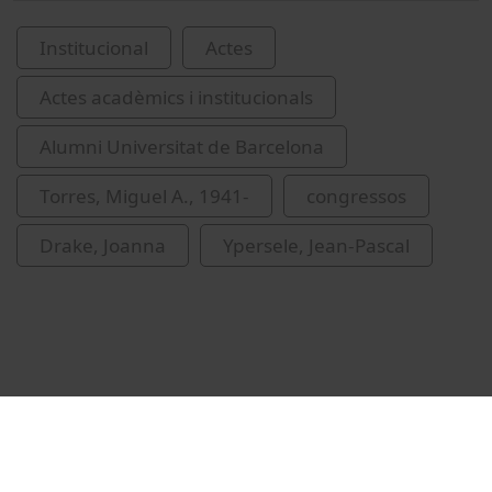
Institucional
Actes
Actes acadèmics i institucionals
Alumni Universitat de Barcelona
Torres, Miguel A., 1941-
congressos
Drake, Joanna
Ypersele, Jean-Pascal
Vídeos relacionats