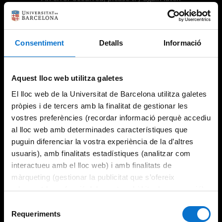
Consentiment
Detalls
Informació
Try again
Aquest lloc web utilitza galetes
El lloc web de la Universitat de Barcelona utilitza galetes
pròpies i de tercers amb la finalitat de gestionar les
vostres preferències (recordar informació perquè accediu
al lloc web amb determinades característiques que
puguin diferenciar la vostra experiència de la d’altres
usuaris), amb finalitats estadístiques (analitzar com
interactueu amb el lloc web) i amb finalitats de
màrqueting (gestionar la publicitat que s’ofereix
adequant-la en funció dels vostres hàbits de navegació).
Per obtenir més informació sobre les galetes podeu
Selecció
consultar la
Política de galetes del lloc web de la
Requeriments
de