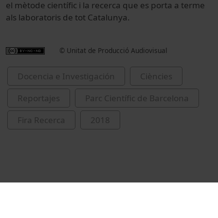
el mètode científic i la recerca que es porta a terme
als laboratoris de tot Catalunya.
© Unitat de Producció Audiovisual
Docencia e Investigación
Ciències
Reportajes
Parc Científic de Barcelona
Fira Recerca
2018
Vídeos relacionados