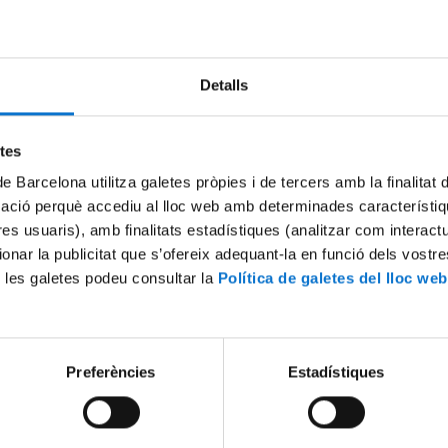
Try again
Detalls
etes
de Barcelona utilitza galetes pròpies i de tercers amb la finalitat
mació perquè accediu al lloc web amb determinades característiq
tres usuaris), amb finalitats estadístiques (analitzar com interac
ionar la publicitat que s’ofereix adequant-la en funció dels vostr
 les galetes podeu consultar la
Política de galetes del lloc web
Preferències
Estadístiques