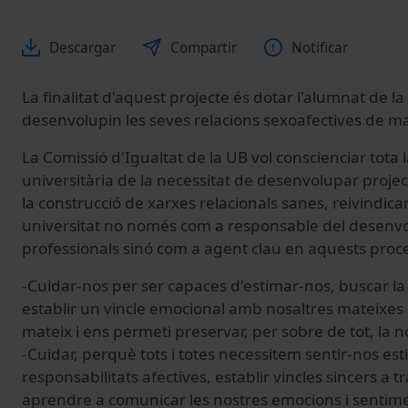
Descargar
Compartir
Notificar
La finalitat d'aquest projecte és dotar l'alumnat de l
desenvolupin les seves relacions sexoafectives de m
La Comissió d'Igualtat de la UB vol conscienciar tota 
universitària de la necessitat de desenvolupar proje
la construcció de xarxes relacionals sanes, reivindica
universitat no només com a responsable del desenv
professionals sinó com a agent clau en aquests proces
-Cuidar-nos per ser capaces d'estimar-nos, buscar la
establir un vincle emocional amb nosaltres mateixes 
mateix i ens permeti preservar, per sobre de tot, la n
-Cuidar, perquè tots i totes necessitem sentir-nos est
responsabilitats afectives, establir vincles sincers a t
aprendre a comunicar les nostres emocions i sentim