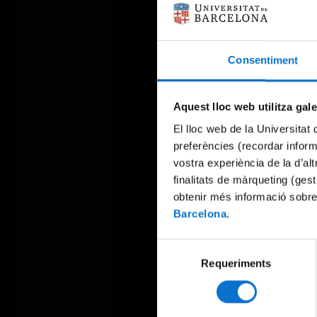
Consentiment
Aquest lloc web utilitza gal
El lloc web de la Universitat 
preferències (recordar infor
vostra experiència de la d’al
finalitats de màrqueting (gest
obtenir més informació sobre
Barcelona
.
Selecció
Requeriments
de
consentiment