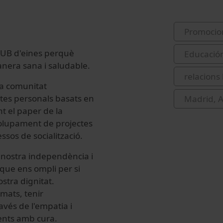
Promocio
a UB d'eines perquè
Educació
anera sana i saludable.
relacion
la comunitat
ctes personals basats en
Madrid, A
nt el paper de la
olupament de projectes
sos de socialització.
 nostra independència i
que ens ompli per si
ostra dignitat.
imats, tenir
ravés de l'empatia i
ents amb cura.