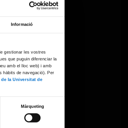
Informació
 de gestionar les vostres
ues que puguin diferenciar la
tueu amb el lloc web) i amb
es hàbits de navegació). Per
 de la Universitat de
Màrqueting