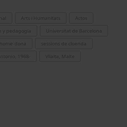
nal
Arts i Humanitats
Actos
n y pedagogía
Universitat de Barcelona
s home-dona
sessions de cloenda
ntonio, 1968-
Vilalta, Maite