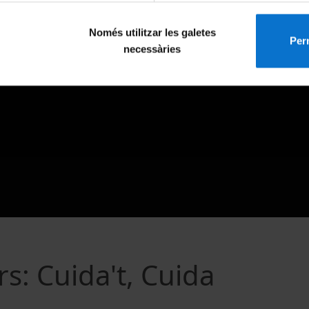
Només utilitzar les galetes
Perm
necessàries
s: Cuida't, Cuida