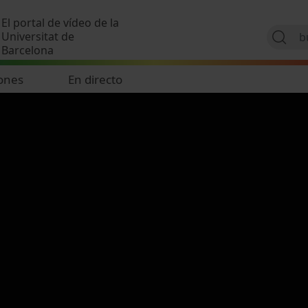
Pasar al contenido principal
El portal de vídeo de la
Universitat de
Barcelona
ones
En directo