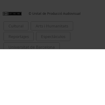
© Unitat de Producció Audiovisual
Cultural
Arts i Humanitats
Reportajes
Espectáculos
Universitat de Barcelona
Juliols de la UB (Barcelona, Catalunya)
Segura, Clara
Navas, Nora