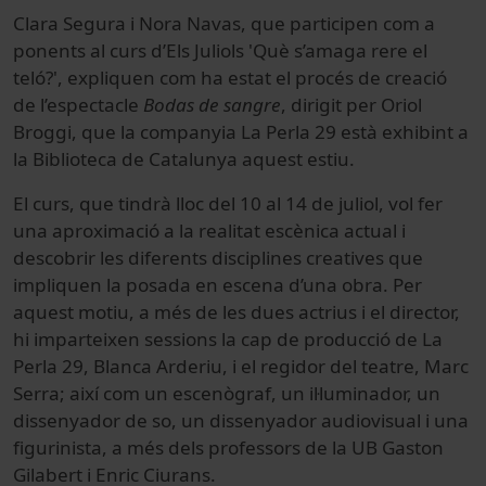
Clara Segura i Nora Navas, que participen com a
ponents al curs d’Els Juliols 'Què s’amaga rere el
teló?', expliquen com ha estat el procés de creació
de l’espectacle
Bodas de sangre
, dirigit per Oriol
Broggi, que la companyia La Perla 29 està exhibint a
la Biblioteca de Catalunya aquest estiu.
El curs, que tindrà lloc del 10 al 14 de juliol, vol fer
una aproximació a la realitat escènica actual i
descobrir les diferents disciplines creatives que
impliquen la posada en escena d’una obra. Per
aquest motiu, a més de les dues actrius i el director,
hi imparteixen sessions la cap de producció de La
Perla 29, Blanca Arderiu, i el regidor del teatre, Marc
Serra; així com un escenògraf, un il·luminador, un
dissenyador de so, un dissenyador audiovisual i una
figurinista, a més dels professors de la UB Gaston
Gilabert i Enric Ciurans.