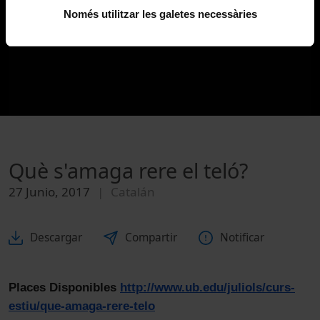
Només utilitzar les galetes necessàries
Què s'amaga rere el teló?
27 Junio, 2017
Catalán
Descargar
Compartir
Notificar
Places Disponibles
http://www.ub.edu/juliols/curs-
estiu/que-amaga-rere-telo