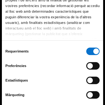
pròpies i de tercers amb la finalitat de gestionar les
vostres preferències (recordar informació perquè accediu
al lloc web amb determinades característiques que
puguin diferenciar la vostra experiència de la d’altres
usuaris), amb finalitats estadístiques (analitzar com
interactueu amb el lloc web) i amb finalitats de
màrqueting (gestionar la publicitat que s’ofereix
adequant-la en funció dels vostres hàbits de navegació).
Per obtenir més informació sobre les galetes podeu
Selecció
consultar la
Política de galetes del lloc web de la
Requeriments
de
Universitat de Barcelona
.
consentiment
Preferències
Estadístiques
Màrqueting