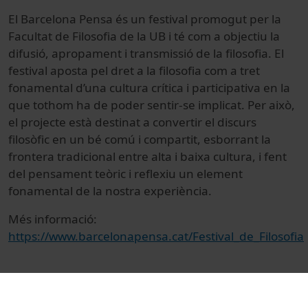
El Barcelona Pensa és un festival promogut per la
Facultat de Filosofia de la UB i té com a objectiu la
difusió, apropament i transmissió de la filosofia. El
festival aposta pel dret a la filosofia com a tret
fonamental d’una cultura crítica i participativa en la
que tothom ha de poder sentir-se implicat. Per això,
el projecte està destinat a convertir el discurs
filosòfic en un bé comú i compartit, esborrant la
frontera tradicional entre alta i baixa cultura, i fent
del pensament teòric i reflexiu un element
fonamental de la nostra experiència.
Més informació:
https://www.barcelonapensa.cat/Festival_de_Filosofia
© Unitat de Producció Audiovisual