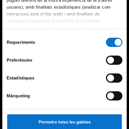
puguin diferenciar la vostra experiència de la d’altres
usuaris), amb finalitats estadístiques (analitzar com
interactueu amb el lloc web) i amb finalitats de
màrqueting (gestionar la publicitat que s’ofereix
adequant-la en funció dels vostres hàbits de navegació).
Per obtenir més informació sobre les galetes podeu
Selecció
consultar la
Política de galetes del lloc web de la
Requeriments
de
Universitat de Barcelona
.
consentiment
Preferències
Estadístiques
Màrqueting
Permetre totes les galetes