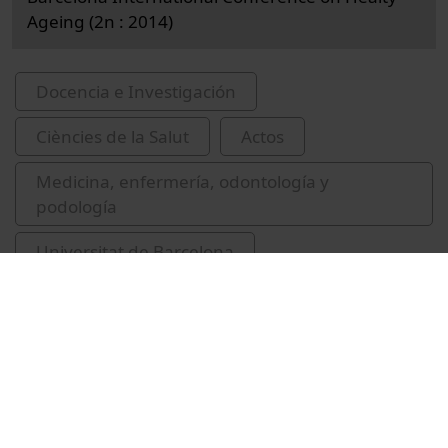
Ageing (2n : 2014)
Docencia e Investigación
Ciències de la Salut
Actos
Medicina, enfermería, odontología y
podología
Universitat de Barcelona
Facultad de Medicina y Ciencias de la Salud
Trilla García, Antoni
vacunes
persones grans