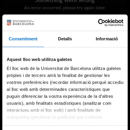
Something went wrong
An error occurred, please try again later.
Try again
Consentiment
Detalls
Informació
Aquest lloc web utilitza galetes
El lloc web de la Universitat de Barcelona utilitza galetes
pròpies i de tercers amb la finalitat de gestionar les
vostres preferències (recordar informació perquè accediu
al lloc web amb determinades característiques que
puguin diferenciar la vostra experiència de la d’altres
usuaris), amb finalitats estadístiques (analitzar com
interactueu amb el lloc web) i amb finalitats de
màrqueting (gestionar la publicitat que s’ofereix
adequant-la en funció dels vostres hàbits de navegació).