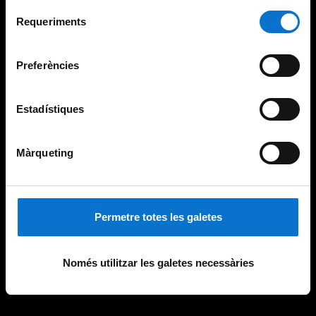
Per obtenir més informació sobre les galetes podeu
Selecció
consultar la
Política de galetes del lloc web de la
Requeriments
de
Universitat de Barcelona
.
consentiment
Preferències
Estadístiques
Màrqueting
Permetre totes les galetes
Només utilitzar les galetes necessàries