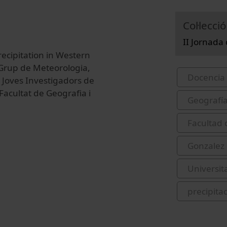
Col·lecció
II Jornada
recipitation in Western
 Grup de Meteorologia,
Docencia 
de Joves Investigadors de
 Facultat de Geografia i
Geografí
Facultad 
Gonzalez 
Universit
precipita