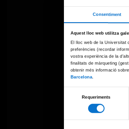
Consentiment
Aquest lloc web utilitza gal
El lloc web de la Universitat 
preferències (recordar infor
vostra experiència de la d’al
finalitats de màrqueting (gest
obtenir més informació sobre
Barcelona
.
Selecció
Requeriments
de
consentiment