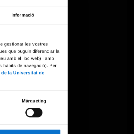
Informació
 de gestionar les vostres
ues que puguin diferenciar la
tueu amb el lloc web) i amb
es hàbits de navegació). Per
 de la Universitat de
Màrqueting