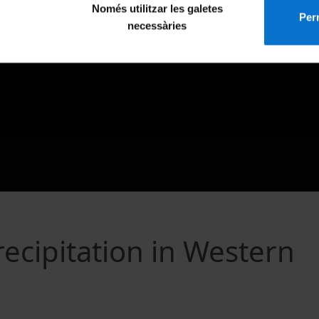
Només utilitzar les galetes
Perm
necessàries
recipitation in Western