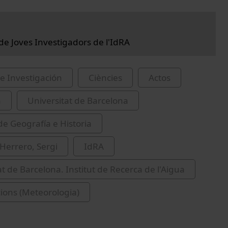
 de Joves Investigadors de l'IdRA
e Investigación
Ciències
Actos
a
Universitat de Barcelona
de Geografía e Historia
Herrero, Sergi
IdRA
at de Barcelona. Institut de Recerca de l'Aigua
cions (Meteorologia)