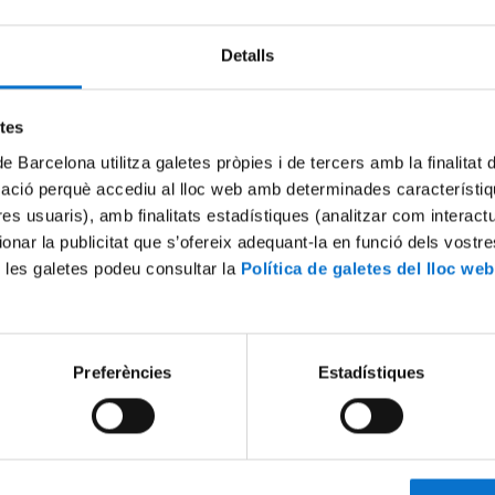
Detalls
Try again
etes
de Barcelona utilitza galetes pròpies i de tercers amb la finalitat
mació perquè accediu al lloc web amb determinades característiq
tres usuaris), amb finalitats estadístiques (analitzar com interac
ionar la publicitat que s’ofereix adequant-la en funció dels vostr
 les galetes podeu consultar la
Política de galetes del lloc web
Preferències
Estadístiques