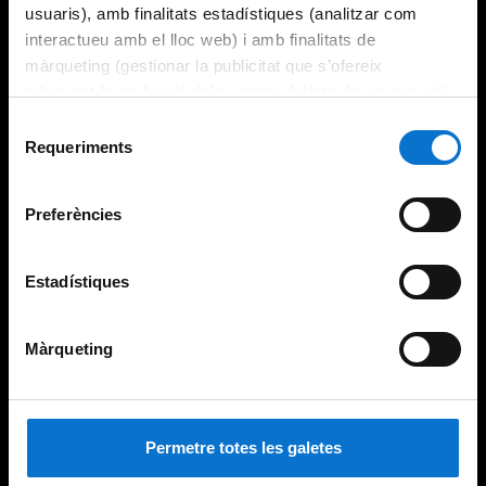
usuaris), amb finalitats estadístiques (analitzar com
interactueu amb el lloc web) i amb finalitats de
màrqueting (gestionar la publicitat que s’ofereix
adequant-la en funció dels vostres hàbits de navegació).
Per obtenir més informació sobre les galetes podeu
Selecció
consultar la
Política de galetes del lloc web de la
Requeriments
de
Universitat de Barcelona
.
consentiment
Preferències
Estadístiques
Màrqueting
Permetre totes les galetes