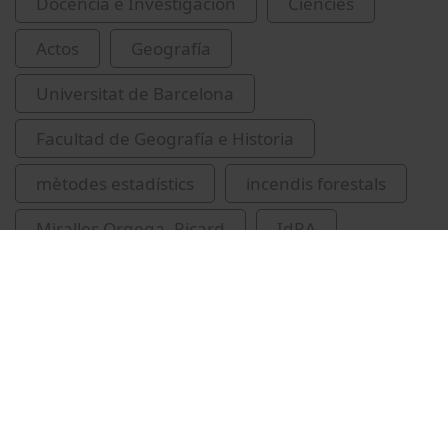
Docencia e Investigación
Ciències
Actos
Geografía
Universitat de Barcelona
Facultad de Geografía e Historia
mètodes estadístics
incendis forestals
Miralles Orgega, Ricard
IdRA
Universitat de Barcelona. Institut de Recerca
de l'Aigua