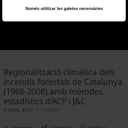
Només utilitzar les galetes necessàries
Regionalització climàtica dels
incendis forestals de Catalunya
(1968-2008) amb mètodes
estadístics d'ACP i J&C
6 Junio, 2017
Catalán
Descargar
Compartir
Notificar