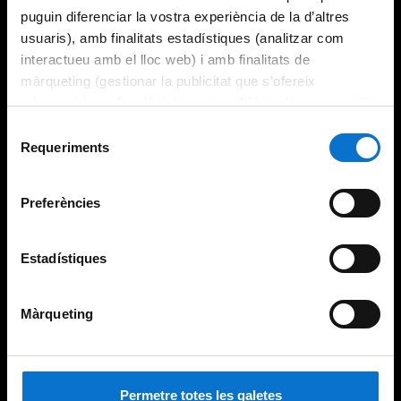
puguin diferenciar la vostra experiència de la d’altres
usuaris), amb finalitats estadístiques (analitzar com
interactueu amb el lloc web) i amb finalitats de
màrqueting (gestionar la publicitat que s’ofereix
adequant-la en funció dels vostres hàbits de navegació).
Per obtenir més informació sobre les galetes podeu
Selecció
consultar la
Política de galetes del lloc web de la
Requeriments
de
Universitat de Barcelona
.
consentiment
Preferències
Estadístiques
Màrqueting
Permetre totes les galetes