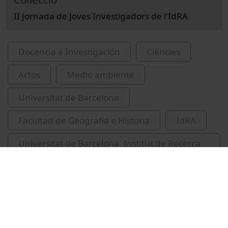
II Jornada de Joves Investigadors de l'IdRA
Docencia e Investigación
Ciències
Actos
Medio ambiente
Universitat de Barcelona
Facultad de Geografía e Historia
IdRA
Universitat de Barcelona. Institut de Recerca
de l'Aigua
contaminants emergents en l'aigua
Emiliano Estapé, Pere