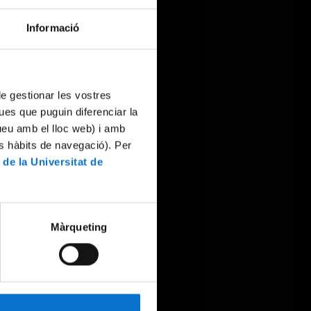
Informació
 de gestionar les vostres
ues que puguin diferenciar la
tueu amb el lloc web) i amb
es hàbits de navegació). Per
 de la Universitat de
Màrqueting