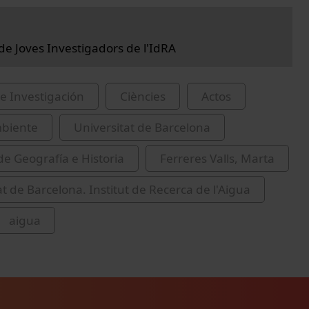
 de Joves Investigadors de l'IdRA
e Investigación
Ciències
Actos
biente
Universitat de Barcelona
de Geografía e Historia
Ferreres Valls, Marta
at de Barcelona. Institut de Recerca de l'Aigua
aigua