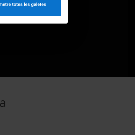
etre totes les galetes
da