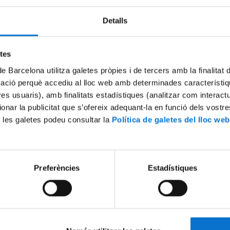
Detalls
Try again
etes
de Barcelona utilitza galetes pròpies i de tercers amb la finalitat
mació perquè accediu al lloc web amb determinades característiq
tres usuaris), amb finalitats estadístiques (analitzar com interac
ionar la publicitat que s’ofereix adequant-la en funció dels vostr
 les galetes podeu consultar la
Política de galetes del lloc web
Preferències
Estadístiques