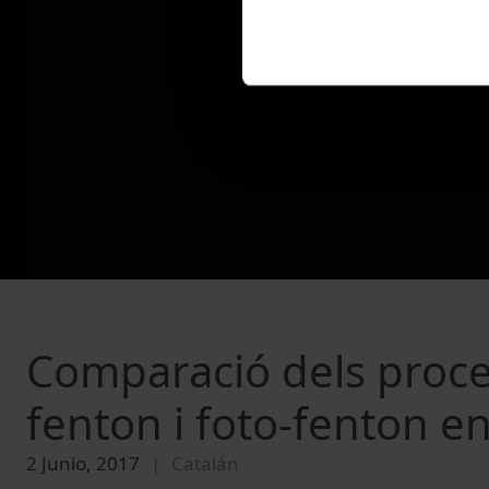
Comparació dels proce
fenton i foto-fenton en 
2 Junio, 2017
Catalán