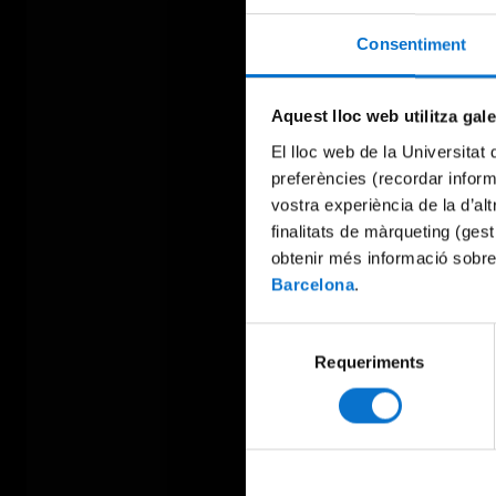
Consentiment
Aquest lloc web utilitza gal
El lloc web de la Universitat 
preferències (recordar infor
vostra experiència de la d’al
finalitats de màrqueting (gest
obtenir més informació sobre
Barcelona
.
Selecció
Requeriments
de
consentiment