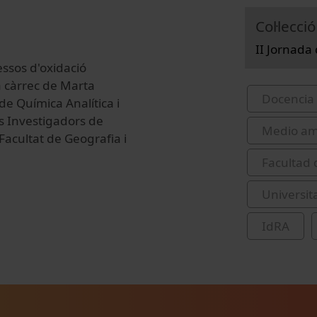
Col·lecció
II Jornada
ssos d'oxidació
 a càrrec de Marta
Docencia 
de Química Analítica i
s Investigadors de
Medio am
 Facultat de Geografia i
Facultad 
Universit
IdRA