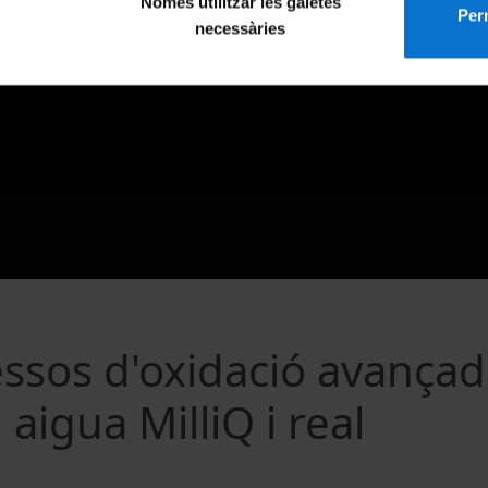
Només utilitzar les galetes
Perm
necessàries
ssos d'oxidació avança
aigua MilliQ i real