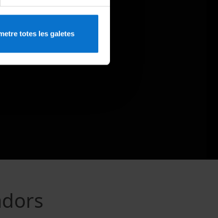
etre totes les galetes
adors