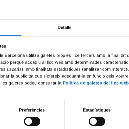
Try again
Detalls
etes
de Barcelona utilitza galetes pròpies i de tercers amb la finalitat
mació perquè accediu al lloc web amb determinades característiq
tres usuaris), amb finalitats estadístiques (analitzar com interac
ionar la publicitat que s’ofereix adequant-la en funció dels vostr
 les galetes podeu consultar la
Política de galetes del lloc web
Preferències
Estadístiques