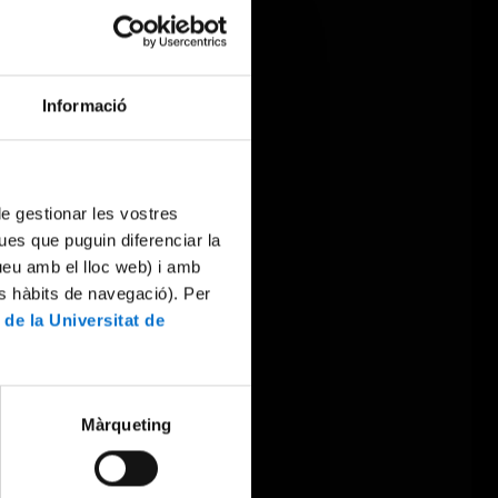
Informació
 de gestionar les vostres
ues que puguin diferenciar la
tueu amb el lloc web) i amb
es hàbits de navegació). Per
 de la Universitat de
Màrqueting