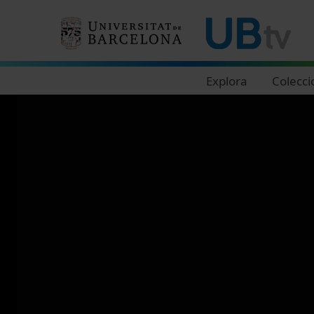
Navegació principal
Explora
Colecci