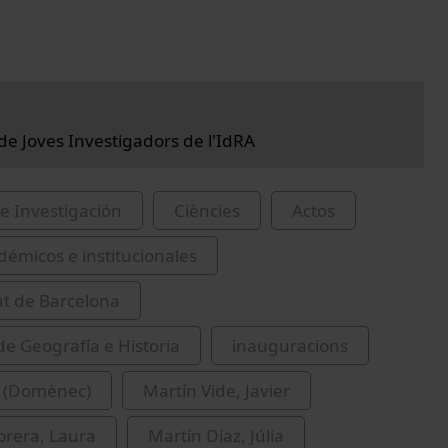
 de Joves Investigadors de l'IdRA
e Investigación
Ciències
Actos
démicos e institucionales
at de Barcelona
de Geografía e Historia
inauguracions
. (Domènec)
Martín Vide, Javier
orera, Laura
Martín Díaz, Júlia