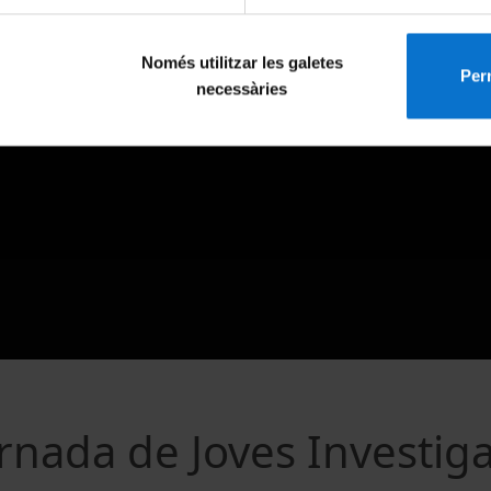
Només utilitzar les galetes
Perm
necessàries
ornada de Joves Investig