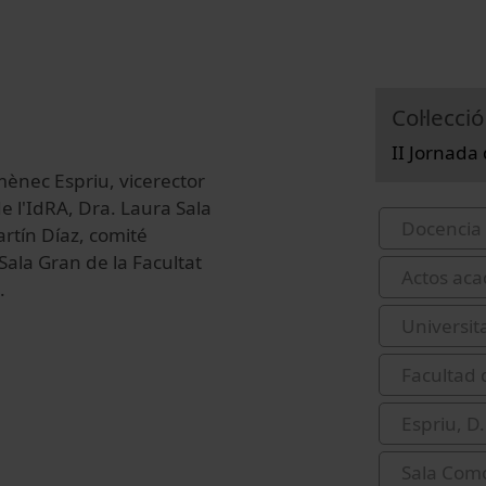
Col·lecció
II Jornada
mènec Espriu, vicerector
de l'IdRA, Dra. Laura Sala
Docencia 
artín Díaz, comité
 Sala Gran de la Facultat
Actos aca
.
Universit
Facultad 
Espriu, D
Sala Com