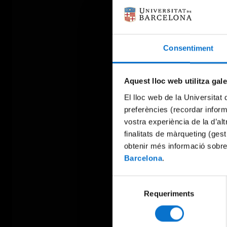
Consentiment
Aquest lloc web utilitza gal
El lloc web de la Universitat 
preferències (recordar infor
vostra experiència de la d’al
finalitats de màrqueting (gest
obtenir més informació sobre
Barcelona
.
Selecció
Requeriments
de
consentiment