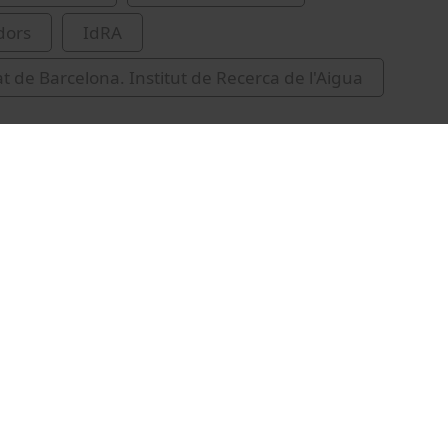
dors
IdRA
at de Barcelona. Institut de Recerca de l'Aigua