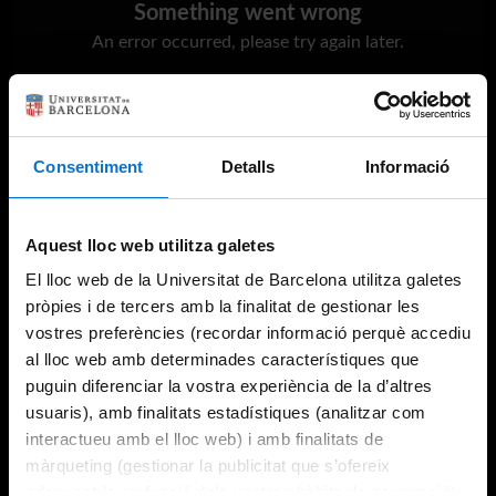
Something went wrong
An error occurred, please try again later.
Try again
Consentiment
Detalls
Informació
Aquest lloc web utilitza galetes
El lloc web de la Universitat de Barcelona utilitza galetes
pròpies i de tercers amb la finalitat de gestionar les
vostres preferències (recordar informació perquè accediu
al lloc web amb determinades característiques que
puguin diferenciar la vostra experiència de la d’altres
usuaris), amb finalitats estadístiques (analitzar com
interactueu amb el lloc web) i amb finalitats de
màrqueting (gestionar la publicitat que s’ofereix
adequant-la en funció dels vostres hàbits de navegació).