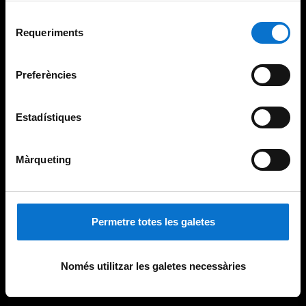
Per obtenir més informació sobre les galetes podeu
Selecció
consultar la
Política de galetes del lloc web de la
Requeriments
de
Universitat de Barcelona
.
consentiment
Preferències
Estadístiques
Màrqueting
Permetre totes les galetes
Només utilitzar les galetes necessàries