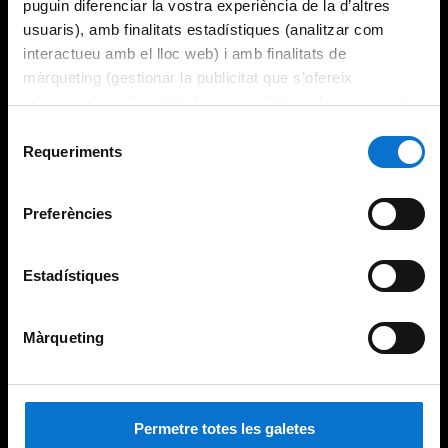
puguin diferenciar la vostra experiència de la d’altres
usuaris), amb finalitats estadístiques (analitzar com
interactueu amb el lloc web) i amb finalitats de
màrqueting (gestionar la publicitat que s’ofereix
adequant-la en funció dels vostres hàbits de navegació).
Per obtenir més informació sobre les galetes podeu
Selecció
consultar la
Política de galetes del lloc web de la
Requeriments
de
Universitat de Barcelona
.
consentiment
Preferències
Estadístiques
Màrqueting
Permetre totes les galetes