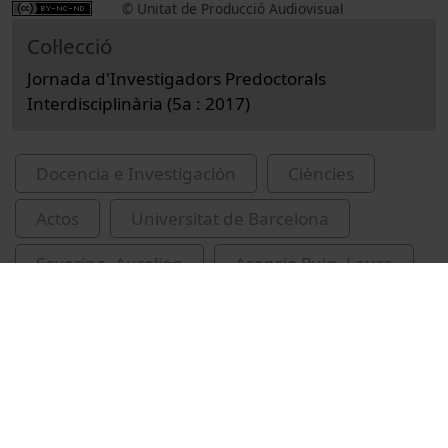
© Unitat de Producció Audiovisual
Col·lecció
Jornada d'Investigadors Predoctorals
Interdisciplinària (5a : 2017)
Docencia e Investigación
Ciències
Actos
Universitat de Barcelona
Severino, Aurelien
Asensio Puig, Laura
Jornada d'Investigadors Predoctorals
Interdisciplinària
RNA