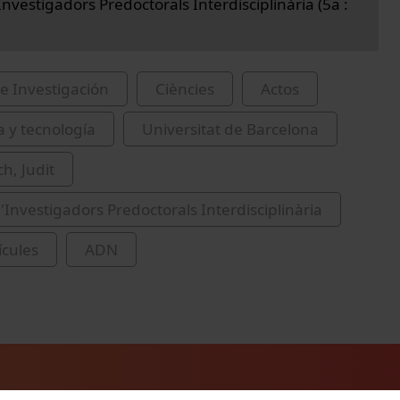
nvestigadors Predoctorals Interdisciplinària (5a :
e Investigación
Ciències
Actos
a y tecnología
Universitat de Barcelona
h, Judit
'Investigadors Predoctorals Interdisciplinària
cules
ADN