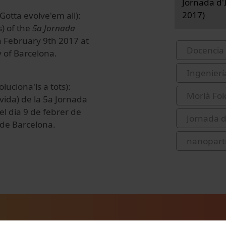
Jornada d'I
2017)
Gotta evolve'em all):
s) of the
5a Jornada
n February 9th 2017 at
Docencia 
y of Barcelona.
Ingenierí
luciona'ls a tots):
Morlà Folc
 vida) de la 5a Jornada
 el dia 9 de febrer de
Jornada d
t de Barcelona.
nanopartí