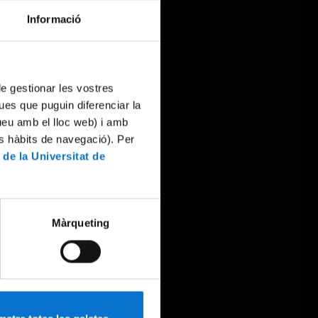
Informació
 de gestionar les vostres
ues que puguin diferenciar la
tueu amb el lloc web) i amb
es hàbits de navegació). Per
 de la Universitat de
Màrqueting