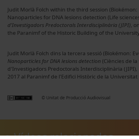
Judit Morlà Folch within the third session (Biokémon: 
Nanoparticles for DNA lesions detection (Life science
d'Investigadors Predoctorals Interdisciplinària (JIPI)
, o
the Paranimf of the Historic Building of the Universit
Judit Morlà Folch dins la tercera sessió (Biokémon: Evo
Nanoparticles for DNA lesions detection
(Ciències de la
d'Investigadors Predoctorals Interdisciplinària (JIPI),
2017 al Paranimf de l'Edifici Històric de la Universita
© Unitat de Producció Audiovisual
Vídeos relacionados