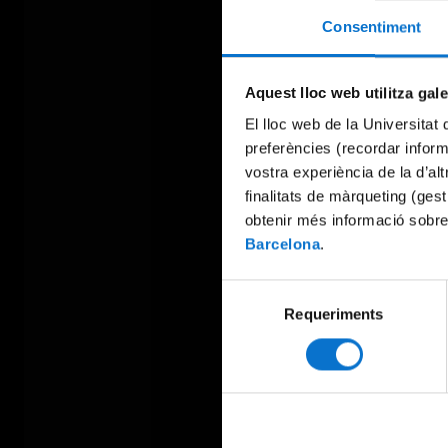
Consentiment
Aquest lloc web utilitza gal
El lloc web de la Universitat 
preferències (recordar infor
vostra experiència de la d’al
finalitats de màrqueting (gest
obtenir més informació sobre
Barcelona
.
Selecció
Requeriments
de
consentiment