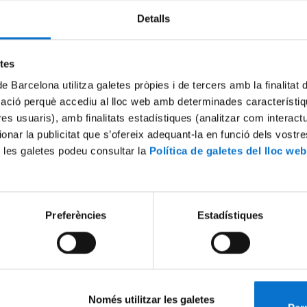
Detalls
Try again
etes
de Barcelona utilitza galetes pròpies i de tercers amb la finalitat
mació perquè accediu al lloc web amb determinades característiq
tres usuaris), amb finalitats estadístiques (analitzar com interac
ionar la publicitat que s’ofereix adequant-la en funció dels vostr
 les galetes podeu consultar la
Política de galetes del lloc web
Preferències
Estadístiques
Només utilitzar les galetes