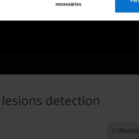
Perm
necessàries
lesions detection
Col·lecció