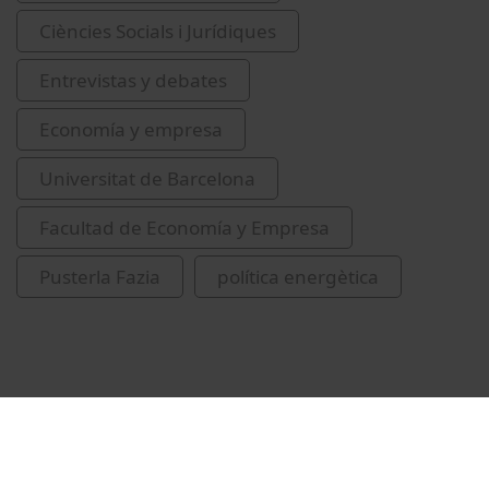
Ciències Socials i Jurídiques
Entrevistas y debates
Economía y empresa
Universitat de Barcelona
Facultad de Economía y Empresa
Pusterla Fazia
política energètica
Vídeos relacionados