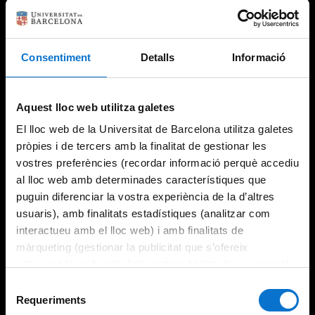
Consentiment
Detalls
Informació
Try again
Aquest lloc web utilitza galetes
El lloc web de la Universitat de Barcelona utilitza galetes
pròpies i de tercers amb la finalitat de gestionar les
vostres preferències (recordar informació perquè accediu
al lloc web amb determinades característiques que
puguin diferenciar la vostra experiència de la d’altres
usuaris), amb finalitats estadístiques (analitzar com
interactueu amb el lloc web) i amb finalitats de
màrqueting (gestionar la publicitat que s’ofereix
adequant-la en funció dels vostres hàbits de navegació).
Per obtenir més informació sobre les galetes podeu
Selecció
consultar la
Política de galetes del lloc web de la
Requeriments
de
Universitat de Barcelona
.